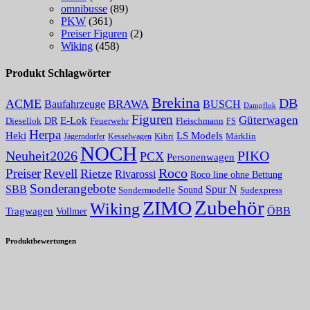
omnibusse
(89)
PKW
(361)
Preiser Figuren
(2)
Wiking
(458)
Produkt Schlagwörter
Brekina
DB
ACME
Baufahrzeuge
BRAWA
BUSCH
Dampflok
Figuren
Güterwagen
E-Lok
DR
Fleischmann
Diesellok
Feuerwehr
FS
Herpa
Heki
LS Models
Kibri
Märklin
Kesselwagen
Jägerndorfer
NOCH
PIKO
Neuheit2026
PCX
Personenwagen
Roco
Preiser
Revell
Rietze
Rivarossi
Roco line ohne Bettung
Sonderangebote
Spur N
SBB
Sound
Sondermodelle
Sudexpress
Zubehör
ZIMO
Wiking
Tragwagen
ÖBB
Vollmer
Produktbewertungen