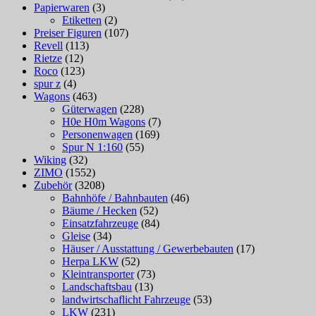
Papierwaren
(3)
Etiketten
(2)
Preiser Figuren
(107)
Revell
(113)
Rietze
(12)
Roco
(123)
spur z
(4)
Wagons
(463)
Güterwagen
(228)
H0e H0m Wagons
(7)
Personenwagen
(169)
Spur N 1:160
(55)
Wiking
(32)
ZIMO
(1552)
Zubehör
(3208)
Bahnhöfe / Bahnbauten
(46)
Bäume / Hecken
(52)
Einsatzfahrzeuge
(84)
Gleise
(34)
Häuser / Ausstattung / Gewerbebauten
(17)
Herpa LKW
(52)
Kleintransporter
(73)
Landschaftsbau
(13)
landwirtschaflicht Fahrzeuge
(53)
LKW
(231)