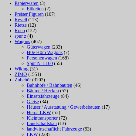
Papierwaren
(3)
Etiketten
(2)
Preiser Figuren
(107)
Revell
(113)
Rietze
(12)
Roco
(122)
spur z
(4)
Wagons
(467)
Güterwagen
(233)
H0e H0m Wagons
(7)
Personenwagen
(168)
Spur N 1:160
(55)
Wiking
(31)
ZIMO
(1551)
Zubehör
(3202)
Bahnhöfe / Bahnbauten
(46)
Bäume / Hecken
(52)
Einsatzfahrzeuge
(84)
Gleise
(34)
Häuser / Ausstattung / Gewerbebauten
(17)
Herpa LKW
(52)
Kleintransporter
(72)
Landschaftsbau
(13)
landwirtschaflicht Fahrzeuge
(53)
LKW
(228)