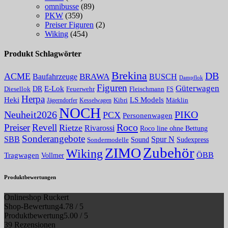
omnibusse
(89)
PKW
(359)
Preiser Figuren
(2)
Wiking
(454)
Produkt Schlagwörter
Brekina
DB
ACME
BRAWA
Baufahrzeuge
BUSCH
Dampflok
Figuren
Güterwagen
E-Lok
DR
Fleischmann
Diesellok
Feuerwehr
FS
Herpa
Heki
LS Models
Kibri
Märklin
Kesselwagen
Jägerndorfer
NOCH
PIKO
Neuheit2026
PCX
Personenwagen
Roco
Preiser
Revell
Rietze
Rivarossi
Roco line ohne Bettung
Sonderangebote
Spur N
SBB
Sound
Sudexpress
Sondermodelle
Zubehör
ZIMO
Wiking
Tragwagen
ÖBB
Vollmer
Produktbewertungen
Onlineshop Ruckert
Shop-Bewertung
4.78 / 5
Produktbewertung
5.00 / 5
39 Rezensionen