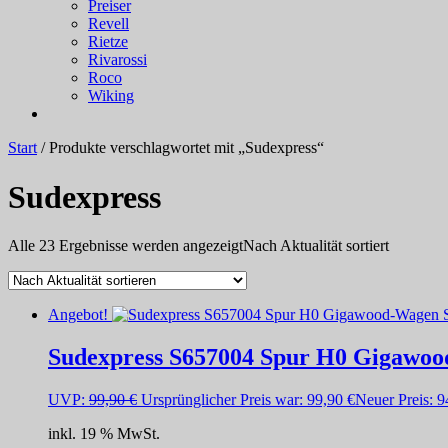
Preiser
Revell
Rietze
Rivarossi
Roco
Wiking
Start
/ Produkte verschlagwortet mit „Sudexpress“
Sudexpress
Alle 23 Ergebnisse werden angezeigt
Nach Aktualität sortiert
Angebot!
Sudexpress S657004 Spur H0 Gigawoo
UVP:
99,90
€
Ursprünglicher Preis war: 99,90 €
Neuer Preis:
9
inkl. 19 % MwSt.