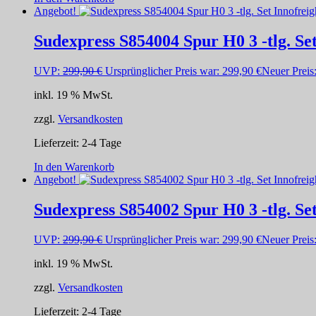
Angebot!
Sudexpress S854004 Spur H0 3 -tlg. S
UVP:
299,90
€
Ursprünglicher Preis war: 299,90 €
Neuer Preis
inkl. 19 % MwSt.
zzgl.
Versandkosten
Lieferzeit:
2-4 Tage
In den Warenkorb
Angebot!
Sudexpress S854002 Spur H0 3 -tlg. S
UVP:
299,90
€
Ursprünglicher Preis war: 299,90 €
Neuer Preis
inkl. 19 % MwSt.
zzgl.
Versandkosten
Lieferzeit:
2-4 Tage