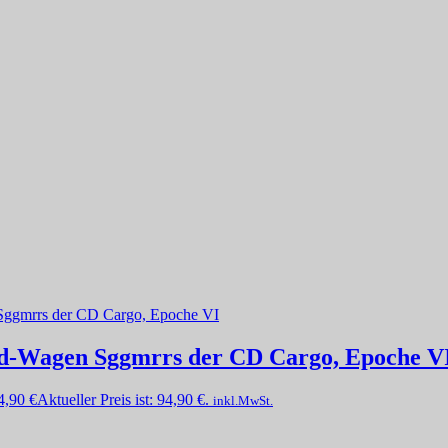
d-Wagen Sggmrrs der CD Cargo, Epoche V
4,90
€
Aktueller Preis ist: 94,90 €.
inkl.MwSt.