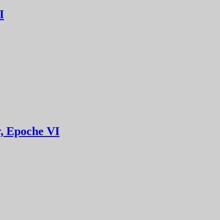
I
r, Epoche VI