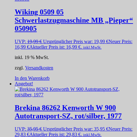
Wiking 0509 05
Schwerlastzugmaschine MB „Pieper“
050905
UVP:
19,99
€
Ursprünglicher Preis war: 19,99 €
Neuer Preis:
16,99
€
Aktueller Preis ist: 16,99 €.
inkl.MwSt.
inkl. 19 % MwSt.
zzgl.
Versandkosten
In den Warenkorb
Angebot!
Brekina 86262 Kenworth W 900
Autotransport-SZ, rot/silber, 1977
UVP:
35,95
€
Ursprünglicher Preis war: 35,95 €
Neuer Preis:
29,83
€
Aktueller Preis ist: 29,83 €.
inkl.MwSt.