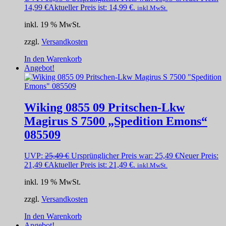
14,99
€
Aktueller Preis ist: 14,99 €.
inkl.MwSt.
inkl. 19 % MwSt.
zzgl.
Versandkosten
In den Warenkorb
Angebot!
Wiking 0855 09 Pritschen-Lkw
Magirus S 7500 „Spedition Emons“
085509
UVP:
25,49
€
Ursprünglicher Preis war: 25,49 €
Neuer Preis:
21,49
€
Aktueller Preis ist: 21,49 €.
inkl.MwSt.
inkl. 19 % MwSt.
zzgl.
Versandkosten
In den Warenkorb
Angebot!