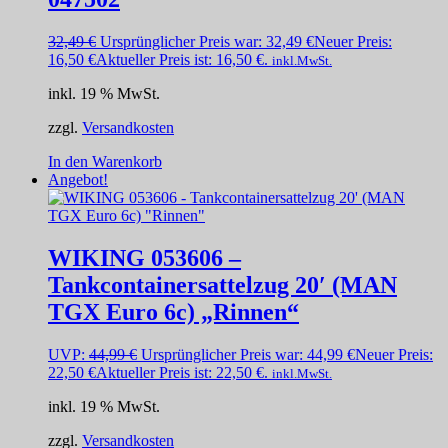
32,49
€
Ursprünglicher Preis war: 32,49 €
Neuer Preis:
16,50
€
Aktueller Preis ist: 16,50 €.
inkl.MwSt.
inkl. 19 % MwSt.
zzgl.
Versandkosten
In den Warenkorb
Angebot!
WIKING 053606 –
Tankcontainersattelzug 20′ (MAN
TGX Euro 6c) „Rinnen“
UVP:
44,99
€
Ursprünglicher Preis war: 44,99 €
Neuer Preis:
22,50
€
Aktueller Preis ist: 22,50 €.
inkl.MwSt.
inkl. 19 % MwSt.
zzgl.
Versandkosten