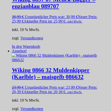
enzianblau 089707
30,99
€
Ursprünglicher Preis war: 30,99 €
Neuer Preis:
25,99
€
Aktueller Preis ist: 25,99 €.
inkl.MwSt.
inkl. 19 % MwSt.
zzgl.
Versandkosten
In den Warenkorb
Angebot!
Wiking 0866 32 Muldenkipper
(Kaelble) – maisgelb 086632
23,99
€
Ursprünglicher Preis war: 23,99 €
Neuer Preis:
20,39
€
Aktueller Preis ist: 20,39 €.
inkl.MwSt.
inkl. 19 % MwSt.
zzgl.
Versandkosten