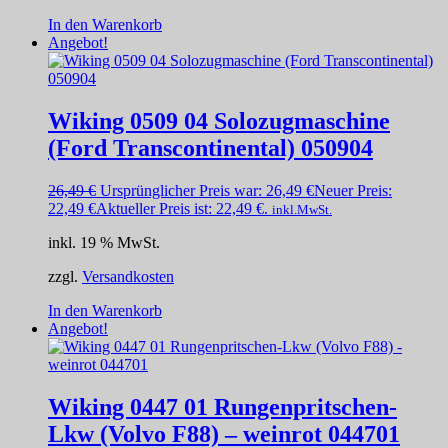
In den Warenkorb
Angebot!
Wiking 0509 04 Solozugmaschine
(Ford Transcontinental) 050904
26,49
€
Ursprünglicher Preis war: 26,49 €
Neuer Preis:
22,49
€
Aktueller Preis ist: 22,49 €.
inkl.MwSt.
inkl. 19 % MwSt.
zzgl.
Versandkosten
In den Warenkorb
Angebot!
Wiking 0447 01 Rungenpritschen-
Lkw (Volvo F88) – weinrot 044701