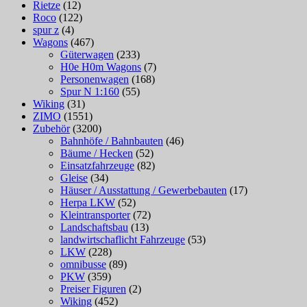
Rietze
(12)
Roco
(122)
spur z
(4)
Wagons
(467)
Güterwagen
(233)
H0e H0m Wagons
(7)
Personenwagen
(168)
Spur N 1:160
(55)
Wiking
(31)
ZIMO
(1551)
Zubehör
(3200)
Bahnhöfe / Bahnbauten
(46)
Bäume / Hecken
(52)
Einsatzfahrzeuge
(82)
Gleise
(34)
Häuser / Ausstattung / Gewerbebauten
(17)
Herpa LKW
(52)
Kleintransporter
(72)
Landschaftsbau
(13)
landwirtschaflicht Fahrzeuge
(53)
LKW
(228)
omnibusse
(89)
PKW
(359)
Preiser Figuren
(2)
Wiking
(452)