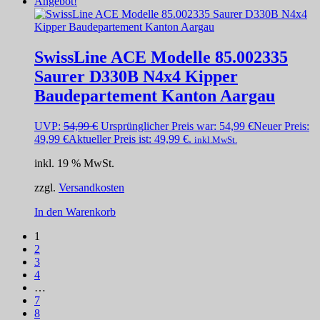
Angebot!
SwissLine ACE Modelle 85.002335
Saurer D330B N4x4 Kipper
Baudepartement Kanton Aargau
UVP:
54,99
€
Ursprünglicher Preis war: 54,99 €
Neuer Preis:
49,99
€
Aktueller Preis ist: 49,99 €.
inkl.MwSt.
inkl. 19 % MwSt.
zzgl.
Versandkosten
In den Warenkorb
1
2
3
4
…
7
8