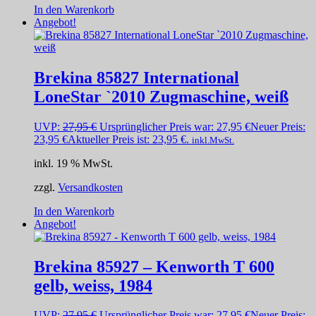
In den Warenkorb
Angebot!
Brekina 85827 International
LoneStar `2010 Zugmaschine, weiß
UVP:
27,95
€
Ursprünglicher Preis war: 27,95 €
Neuer Preis:
23,95
€
Aktueller Preis ist: 23,95 €.
inkl.MwSt.
inkl. 19 % MwSt.
zzgl.
Versandkosten
In den Warenkorb
Angebot!
Brekina 85927 – Kenworth T 600
gelb, weiss, 1984
UVP:
27,95
€
Ursprünglicher Preis war: 27,95 €
Neuer Preis: