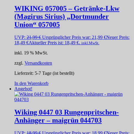
WIKING 057005 – Getränke-Lkw
(Magirus Sirius) „Dortmunder
Union“ 057005
UVP:
21,99
€
Ursprünglicher Preis war: 21,99 €
Neuer Preis:
18,49
€
Aktueller Preis ist: 18,49 €.
inkl.MwSt.
inkl. 19 % MwSt.
zzgl.
Versandkosten
Lieferzeit:
5-7 Tage (ist bestellt)
In den Warenkorb
Angebot!
Wiking 0447 03 Rungenpritschen-
Anhänger – maigrün 044703
UVP:
18,99
€
Ursprünglicher Preis war: 18,99 €
Neuer Preis: