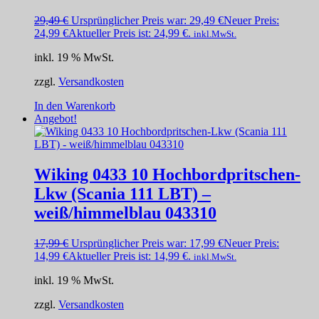
29,49
€
Ursprünglicher Preis war: 29,49 €
Neuer Preis:
24,99
€
Aktueller Preis ist: 24,99 €.
inkl.MwSt.
inkl. 19 % MwSt.
zzgl.
Versandkosten
In den Warenkorb
Angebot!
Wiking 0433 10 Hochbordpritschen-
Lkw (Scania 111 LBT) –
weiß/himmelblau 043310
17,99
€
Ursprünglicher Preis war: 17,99 €
Neuer Preis:
14,99
€
Aktueller Preis ist: 14,99 €.
inkl.MwSt.
inkl. 19 % MwSt.
zzgl.
Versandkosten