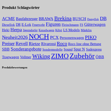
Produkt Schlagwörter
Brekina
DB
ACME
BRAWA
Baufahrzeuge
BUSCH
Dampflok
Figuren
Güterwagen
E-Lok
DR
Fleischmann
Diesellok
Feuerwehr
FS
Herpa
Heki
LS Models
Kibri
Märklin
Kesselwagen
Jägerndorfer
NOCH
PIKO
Neuheit2026
PCX
Personenwagen
Roco
Preiser
Revell
Rietze
Rivarossi
Roco line ohne Bettung
Sonderangebote
Spur N
SBB
Sound
Sudexpress
Sondermodelle
Zubehör
ZIMO
Wiking
Tragwagen
ÖBB
Vollmer
Produktbewertungen