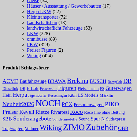
Gleise
(34)
Häuser / Ausstattung / Gewerbebauten
(17)
Herpa LKW
(52)
Kleintransporter
(72)
Landschaftsbau
(13)
landwirtschaflicht Fahrzeuge
(53)
LKW
(228)
omnibusse
(89)
PKW
(359)
Preiser Figuren
(2)
Wiking
(454)
Produkt Schlagwörter
Brekina
DB
ACME
BRAWA
Baufahrzeuge
BUSCH
Dampflok
Figuren
Güterwagen
E-Lok
DR
Fleischmann
Diesellok
Feuerwehr
FS
Herpa
Heki
LS Models
Kibri
Märklin
Kesselwagen
Jägerndorfer
NOCH
PIKO
Neuheit2026
PCX
Personenwagen
Roco
Preiser
Revell
Rietze
Rivarossi
Roco line ohne Bettung
Sonderangebote
Spur N
SBB
Sound
Sudexpress
Sondermodelle
Zubehör
ZIMO
Wiking
Tragwagen
ÖBB
Vollmer