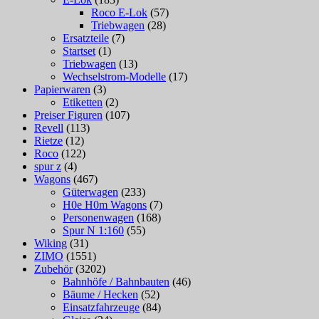
Roco E-Lok
(57)
Triebwagen
(28)
Ersatzteile
(7)
Startset
(1)
Triebwagen
(13)
Wechselstrom-Modelle
(17)
Papierwaren
(3)
Etiketten
(2)
Preiser Figuren
(107)
Revell
(113)
Rietze
(12)
Roco
(122)
spur z
(4)
Wagons
(467)
Güterwagen
(233)
H0e H0m Wagons
(7)
Personenwagen
(168)
Spur N 1:160
(55)
Wiking
(31)
ZIMO
(1551)
Zubehör
(3202)
Bahnhöfe / Bahnbauten
(46)
Bäume / Hecken
(52)
Einsatzfahrzeuge
(84)