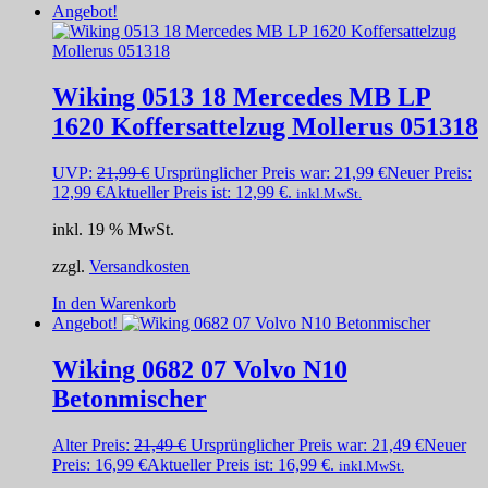
Angebot!
Wiking 0513 18 Mercedes MB LP
1620 Koffersattelzug Mollerus 051318
UVP:
21,99
€
Ursprünglicher Preis war: 21,99 €
Neuer Preis:
12,99
€
Aktueller Preis ist: 12,99 €.
inkl.MwSt.
inkl. 19 % MwSt.
zzgl.
Versandkosten
In den Warenkorb
Angebot!
Wiking 0682 07 Volvo N10
Betonmischer
Alter Preis:
21,49
€
Ursprünglicher Preis war: 21,49 €
Neuer
Preis:
16,99
€
Aktueller Preis ist: 16,99 €.
inkl.MwSt.