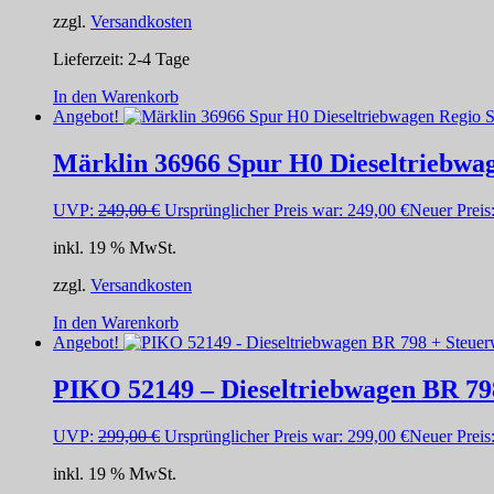
zzgl.
Versandkosten
Lieferzeit:
2-4 Tage
In den Warenkorb
Angebot!
Märklin 36966 Spur H0 Dieseltriebwa
UVP:
249,00
€
Ursprünglicher Preis war: 249,00 €
Neuer Preis
inkl. 19 % MwSt.
zzgl.
Versandkosten
In den Warenkorb
Angebot!
PIKO 52149 – Dieseltriebwagen BR 7
UVP:
299,00
€
Ursprünglicher Preis war: 299,00 €
Neuer Preis
inkl. 19 % MwSt.