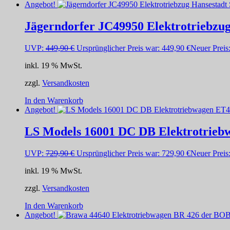
Angebot!
Jägerndorfer JC49950 Elektrotriebzu
UVP:
449,90
€
Ursprünglicher Preis war: 449,90 €
Neuer Preis
inkl. 19 % MwSt.
zzgl.
Versandkosten
In den Warenkorb
Angebot!
LS Models 16001 DC DB Elektrotriebw
UVP:
729,90
€
Ursprünglicher Preis war: 729,90 €
Neuer Preis
inkl. 19 % MwSt.
zzgl.
Versandkosten
In den Warenkorb
Angebot!