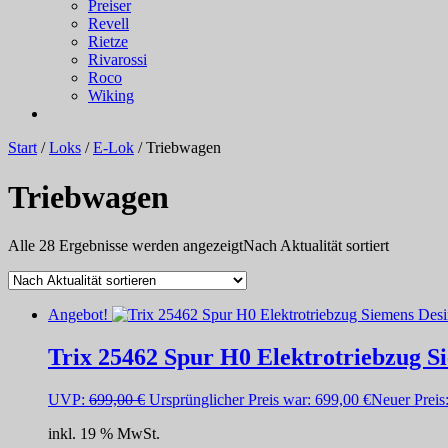
Preiser
Revell
Rietze
Rivarossi
Roco
Wiking
Start
/
Loks
/
E-Lok
/ Triebwagen
Triebwagen
Alle 28 Ergebnisse werden angezeigt
Nach Aktualität sortiert
Angebot!
Trix 25462 Spur H0 Elektrotriebzug S
UVP:
699,00
€
Ursprünglicher Preis war: 699,00 €
Neuer Preis
inkl. 19 % MwSt.