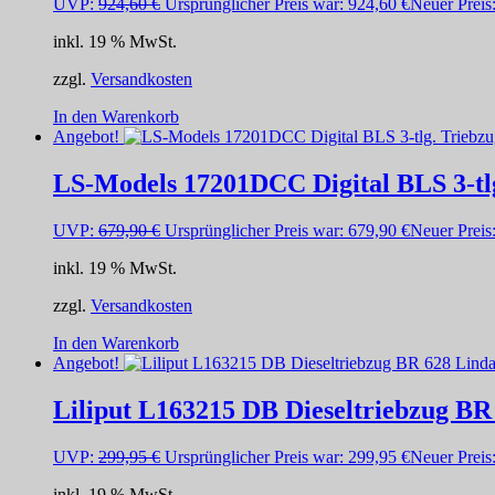
UVP:
924,60
€
Ursprünglicher Preis war: 924,60 €
Neuer Preis
inkl. 19 % MwSt.
zzgl.
Versandkosten
In den Warenkorb
Angebot!
LS-Models 17201DCC Digital BLS 3-tlg
UVP:
679,90
€
Ursprünglicher Preis war: 679,90 €
Neuer Preis
inkl. 19 % MwSt.
zzgl.
Versandkosten
In den Warenkorb
Angebot!
Liliput L163215 DB Dieseltriebzug BR
UVP:
299,95
€
Ursprünglicher Preis war: 299,95 €
Neuer Preis
inkl. 19 % MwSt.