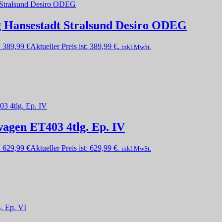
g Hansestadt Stralsund Desiro ODEG
:
389,99
€
Aktueller Preis ist: 389,99 €.
inkl.MwSt.
agen ET403 4tlg. Ep. IV
:
629,99
€
Aktueller Preis ist: 629,99 €.
inkl.MwSt.