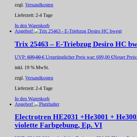
zzgl.
Versandkosten
Lieferzeit:
2-4 Tage
In den Warenkorb
Angebot!
Trix 25463 – E-Triebzug Desiro HC bw
UVP:
699,00
€
Ursprünglicher Preis war: 699,00 €
Neuer Preis
inkl. 19 % MwSt.
zzgl.
Versandkosten
Lieferzeit:
2-4 Tage
In den Warenkorb
Angebot!
Electrotren HE2031 +He3001 + He3002
violette Farbgebung, Ep. VI