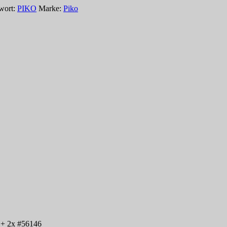
wort:
PIKO
Marke:
Piko
 + 2x #56146