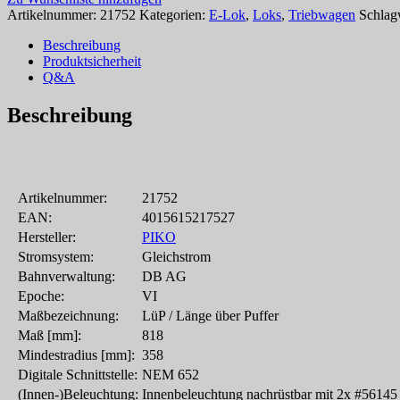
Artikelnummer:
21752
Kategorien:
E-Lok
,
Loks
,
Triebwagen
Schlag
Beschreibung
Produktsicherheit
Q&A
Beschreibung
Artikelnummer:
21752
EAN:
4015615217527
Hersteller:
PIKO
Stromsystem:
Gleichstrom
Bahnverwaltung:
DB AG
Epoche:
VI
Maßbezeichnung:
LüP / Länge über Puffer
Maß [mm]:
818
Mindestradius [mm]:
358
Digitale Schnittstelle:
NEM 652
(Innen-)Beleuchtung:
Innenbeleuchtung nachrüstbar mit 2x #56145