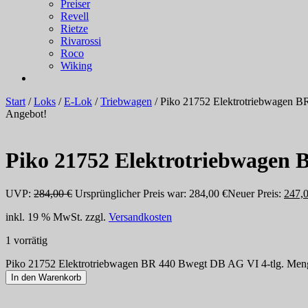
Preiser
Revell
Rietze
Rivarossi
Roco
Wiking
Start
/
Loks
/
E-Lok
/
Triebwagen
/ Piko 21752 Elektrotriebwagen B
Angebot!
Piko 21752 Elektrotriebwagen 
UVP:
284,00
€
Ursprünglicher Preis war: 284,00 €
Neuer Preis:
247,
inkl. 19 % MwSt.
zzgl.
Versandkosten
1 vorrätig
Piko 21752 Elektrotriebwagen BR 440 Bwegt DB AG VI 4-tlg. Men
In den Warenkorb