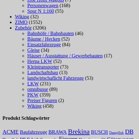
Personenwagen
(168)
Spur N 1:160
(55)
Wiking
(32)
ZIMO
(1552)
Zubehör
(3206)
Bahnhöfe / Bahnbauten
(46)
Bäume / Hecken
(52)
Einsatzfahrzeuge
(84)
Gleise
(34)
Häuser / Ausstattung / Gewerbebauten
(17)
Herpa LKW
(52)
Kleintransporter
(73)
Landschaftsbau
(13)
landwirtschaflicht Fahrzeuge
(53)
LKW
(231)
omnibusse
(89)
PKW
(359)
Preiser Figuren
(2)
Wiking
(458)
Produkt Schlagwörter
Brekina
DB
ACME
Baufahrzeuge
BRAWA
BUSCH
Dampflok
Figuren
Güterwagen