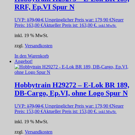
RRF, Ep.VI Spur N
UVP:
179,90
€
Ursprünglicher Preis war: 179,90 €
Neuer
Preis:
163,00
€
Aktueller Preis ist: 163,00 €.
inkl.MwSt.
inkl. 19 % MwSt.
zzgl.
Versandkosten
In den Warenkorb
Angebot!
Hobbytrain H29272 – E-Lok BR 189,
DB-Cargo, Ep.VI, ohne Logo Spur N
UVP:
179,90
€
Ursprünglicher Preis war: 179,90 €
Neuer
Preis:
153,00
€
Aktueller Preis ist: 153,00 €.
inkl.MwSt.
inkl. 19 % MwSt.
zzgl.
Versandkosten