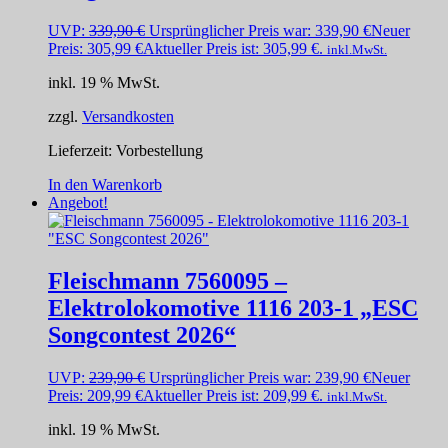
UVP:
339,90
€
Ursprünglicher Preis war: 339,90 €
Neuer
Preis:
305,99
€
Aktueller Preis ist: 305,99 €.
inkl.MwSt.
inkl. 19 % MwSt.
zzgl.
Versandkosten
Lieferzeit:
Vorbestellung
In den Warenkorb
Angebot!
Fleischmann 7560095 –
Elektrolokomotive 1116 203-1 „ESC
Songcontest 2026“
UVP:
239,90
€
Ursprünglicher Preis war: 239,90 €
Neuer
Preis:
209,99
€
Aktueller Preis ist: 209,99 €.
inkl.MwSt.
inkl. 19 % MwSt.