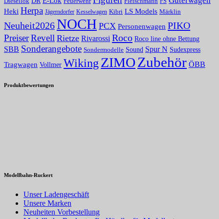
E-Lok
DR
Fleischmann
Diesellok
Feuerwehr
FS
Herpa
Heki
LS Models
Kibri
Märklin
Kesselwagen
Jägerndorfer
NOCH
PIKO
Neuheit2026
PCX
Personenwagen
Roco
Preiser
Revell
Rietze
Rivarossi
Roco line ohne Bettung
Sonderangebote
Spur N
SBB
Sound
Sudexpress
Sondermodelle
Zubehör
ZIMO
Wiking
Tragwagen
ÖBB
Vollmer
Produktbewertungen
Modellbahn-Ruckert
Unser Ladengeschäft
Unsere Marken
Neuheiten Vorbestellung