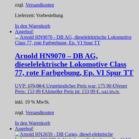
zzgl.
Versandkosten
Lieferzeit:
Vorbestellung
In den Warenkorb
Angebot!
Arnold HN9070 – DB AG,
dieselelektrische Lokomotive Class
77, rote Farbgebung, Ep. VI Spur TT
UVP:
175,90
€
Ursprünglicher Preis war: 175,90 €
Neuer
Preis:
153,99
€
Aktueller Preis ist: 153,99 €.
inkl.MwSt.
inkl. 19 % MwSt.
zzgl.
Versandkosten
In den Warenkorb
Angebot!