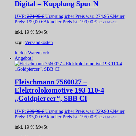
Digital – Kupplung Spur N
UVP:
274,95
€
Ursprünglicher Preis war: 274,95 €
Neuer
Preis:
199,00
€
Aktueller Preis ist: 199,00 €.
inkl.MwSt.
inkl. 19 % MwSt.
zzgl.
Versandkosten
In den Warenkorb
Angebot!
Fleischmann 7560027 –
Elektrolokomotive 193 110-4
„Goldpiercer“, SBB CI
UVP:
229,90
€
Ursprünglicher Preis war: 229,90 €
Neuer
Preis:
195,00
€
Aktueller Preis ist: 195,00 €.
inkl.MwSt.
inkl. 19 % MwSt.