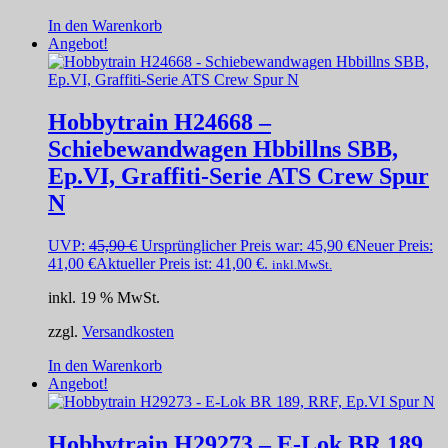
In den Warenkorb
Angebot!
Hobbytrain H24668 –
Schiebewandwagen Hbbillns SBB,
Ep.VI, Graffiti-Serie ATS Crew Spur
N
UVP:
45,90
€
Ursprünglicher Preis war: 45,90 €
Neuer Preis:
41,00
€
Aktueller Preis ist: 41,00 €.
inkl.MwSt.
inkl. 19 % MwSt.
zzgl.
Versandkosten
In den Warenkorb
Angebot!
Hobbytrain H29273 – E-Lok BR 189,