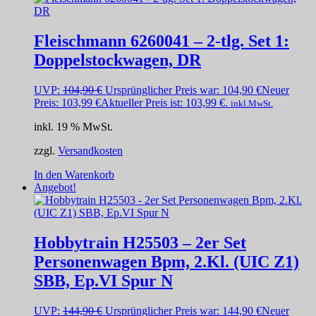
Fleischmann 6260041 – 2-tlg. Set 1:
Doppelstockwagen, DR
UVP:
104,90
€
Ursprünglicher Preis war: 104,90 €
Neuer
Preis:
103,99
€
Aktueller Preis ist: 103,99 €.
inkl.MwSt.
inkl. 19 % MwSt.
zzgl.
Versandkosten
In den Warenkorb
Angebot!
Hobbytrain H25503 – 2er Set
Personenwagen Bpm, 2.Kl. (UIC Z1)
SBB, Ep.VI Spur N
UVP:
144,90
€
Ursprünglicher Preis war: 144,90 €
Neuer