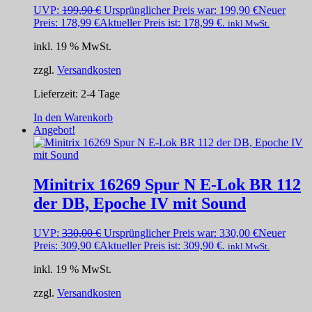
UVP:
199,90
€
Ursprünglicher Preis war: 199,90 €
Neuer
Preis:
178,99
€
Aktueller Preis ist: 178,99 €.
inkl.MwSt.
inkl. 19 % MwSt.
zzgl.
Versandkosten
Lieferzeit:
2-4 Tage
In den Warenkorb
Angebot!
Minitrix 16269 Spur N E-Lok BR 112
der DB, Epoche IV mit Sound
UVP:
330,00
€
Ursprünglicher Preis war: 330,00 €
Neuer
Preis:
309,90
€
Aktueller Preis ist: 309,90 €.
inkl.MwSt.
inkl. 19 % MwSt.
zzgl.
Versandkosten