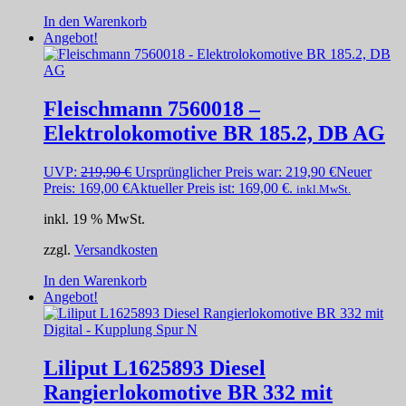
In den Warenkorb
Angebot!
Fleischmann 7560018 –
Elektrolokomotive BR 185.2, DB AG
UVP:
219,90
€
Ursprünglicher Preis war: 219,90 €
Neuer
Preis:
169,00
€
Aktueller Preis ist: 169,00 €.
inkl.MwSt.
inkl. 19 % MwSt.
zzgl.
Versandkosten
In den Warenkorb
Angebot!
Liliput L1625893 Diesel
Rangierlokomotive BR 332 mit