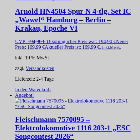
Arnold HN4504 Spur N 4-tlg. Set IC
„Wawel“ Hamburg – Berlin –
Krakau, Epoche VI
UVP:
194,90
€
Ursprünglicher Preis war: 194,90 €
Neuer
Preis:
169,99
€
Aktueller Preis ist: 169,99 €.
inkl.MwSt.
inkl. 19 % MwSt.
zzgl.
Versandkosten
Lieferzeit:
2-4 Tage
In den Warenkorb
Angebot!
Fleischmann 7570095 –
Elektrolokomotive 1116 203-1 „ESC
Songcontest 2026“