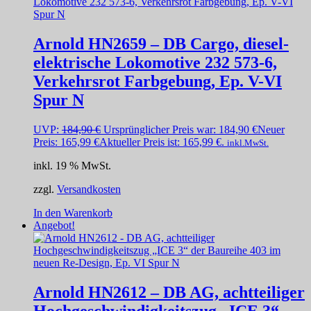
Arnold HN2659 – DB Cargo, diesel-
elektrische Lokomotive 232 573-6,
Verkehrsrot Farbgebung, Ep. V-VI
Spur N
UVP:
184,90
€
Ursprünglicher Preis war: 184,90 €
Neuer
Preis:
165,99
€
Aktueller Preis ist: 165,99 €.
inkl.MwSt.
inkl. 19 % MwSt.
zzgl.
Versandkosten
In den Warenkorb
Angebot!
Arnold HN2612 – DB AG, achtteiliger
Hochgeschwindigkeitszug „ICE 3“