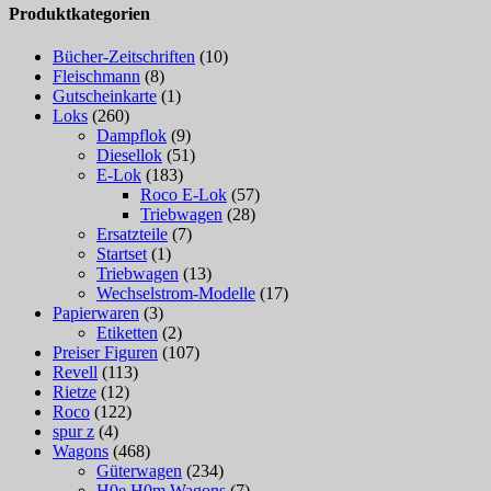
Produktkategorien
Bücher-Zeitschriften
(10)
Fleischmann
(8)
Gutscheinkarte
(1)
Loks
(260)
Dampflok
(9)
Diesellok
(51)
E-Lok
(183)
Roco E-Lok
(57)
Triebwagen
(28)
Ersatzteile
(7)
Startset
(1)
Triebwagen
(13)
Wechselstrom-Modelle
(17)
Papierwaren
(3)
Etiketten
(2)
Preiser Figuren
(107)
Revell
(113)
Rietze
(12)
Roco
(122)
spur z
(4)
Wagons
(468)
Güterwagen
(234)
H0e H0m Wagons
(7)