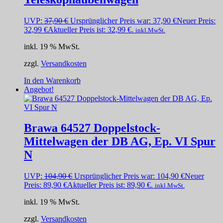
UVP:
37,90
€
Ursprünglicher Preis war: 37,90 €
Neuer Preis:
32,99
€
Aktueller Preis ist: 32,99 €.
inkl.MwSt.
inkl. 19 % MwSt.
zzgl.
Versandkosten
In den Warenkorb
Angebot!
Brawa 64527 Doppelstock-
Mittelwagen der DB AG, Ep. VI Spur
N
UVP:
104,90
€
Ursprünglicher Preis war: 104,90 €
Neuer
Preis:
89,90
€
Aktueller Preis ist: 89,90 €.
inkl.MwSt.
inkl. 19 % MwSt.
zzgl.
Versandkosten