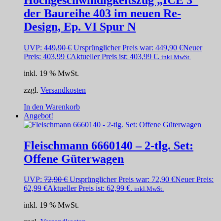
der Baureihe 403 im neuen Re-
Design, Ep. VI Spur N
UVP:
449,90
€
Ursprünglicher Preis war: 449,90 €
Neuer
Preis:
403,99
€
Aktueller Preis ist: 403,99 €.
inkl.MwSt.
inkl. 19 % MwSt.
zzgl.
Versandkosten
In den Warenkorb
Angebot!
Fleischmann 6660140 – 2-tlg. Set:
Offene Güterwagen
UVP:
72,90
€
Ursprünglicher Preis war: 72,90 €
Neuer Preis:
62,99
€
Aktueller Preis ist: 62,99 €.
inkl.MwSt.
inkl. 19 % MwSt.