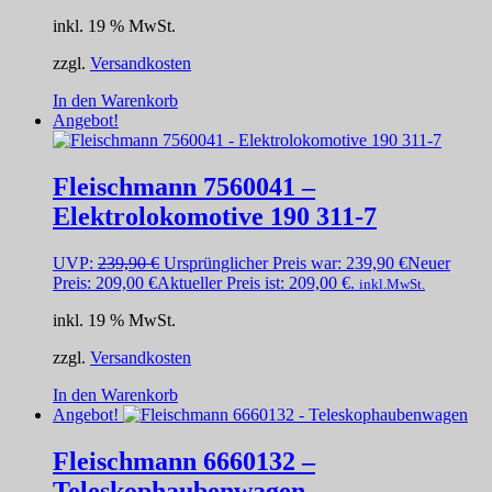
inkl. 19 % MwSt.
zzgl.
Versandkosten
In den Warenkorb
Angebot!
Fleischmann 7560041 –
Elektrolokomotive 190 311-7
UVP:
239,90
€
Ursprünglicher Preis war: 239,90 €
Neuer
Preis:
209,00
€
Aktueller Preis ist: 209,00 €.
inkl.MwSt.
inkl. 19 % MwSt.
zzgl.
Versandkosten
In den Warenkorb
Angebot!
Fleischmann 6660132 –
Teleskophaubenwagen