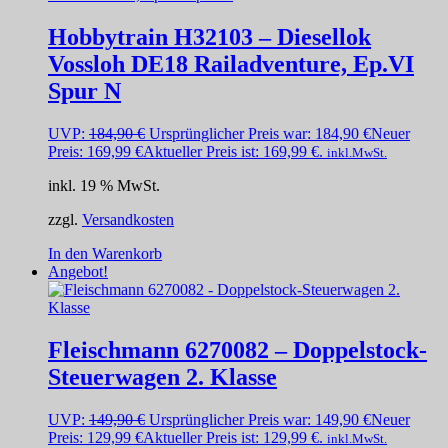
Hobbytrain H32103 – Diesellok
Vossloh DE18 Railadventure, Ep.VI
Spur N
UVP:
184,90
€
Ursprünglicher Preis war: 184,90 €
Neuer
Preis:
169,99
€
Aktueller Preis ist: 169,99 €.
inkl.MwSt.
inkl. 19 % MwSt.
zzgl.
Versandkosten
In den Warenkorb
Angebot!
Fleischmann 6270082 – Doppelstock-
Steuerwagen 2. Klasse
UVP:
149,90
€
Ursprünglicher Preis war: 149,90 €
Neuer
Preis:
129,99
€
Aktueller Preis ist: 129,99 €.
inkl.MwSt.