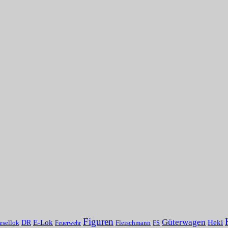
Figuren
Güterwagen
E-Lok
Heki
DR
Fleischmann
esellok
Feuerwehr
FS