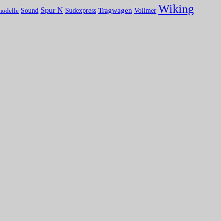
Wiking
Spur N
Tragwagen
Sound
Vollmer
Sudexpress
modelle