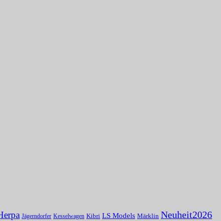
Herpa
Neuheit2026
LS Models
Kibri
Märklin
Kesselwagen
Jägerndorfer