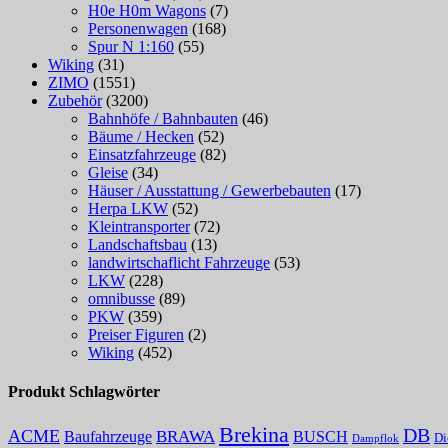
H0e H0m Wagons
(7)
Personenwagen
(168)
Spur N 1:160
(55)
Wiking
(31)
ZIMO
(1551)
Zubehör
(3200)
Bahnhöfe / Bahnbauten
(46)
Bäume / Hecken
(52)
Einsatzfahrzeuge
(82)
Gleise
(34)
Häuser / Ausstattung / Gewerbebauten
(17)
Herpa LKW
(52)
Kleintransporter
(72)
Landschaftsbau
(13)
landwirtschaflicht Fahrzeuge
(53)
LKW
(228)
omnibusse
(89)
PKW
(359)
Preiser Figuren
(2)
Wiking
(452)
Produkt Schlagwörter
Brekina
DB
ACME
BRAWA
Baufahrzeuge
BUSCH
Di
Dampflok