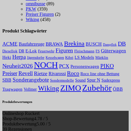
omnibusse
(89)
PKW
(359)
Preiser Figuren
(2)
Wiking
(458)
Produkt Schlagwörter
Brekina
DB
ACME
Baufahrzeuge
BRAWA
BUSCH
Dampflok
Figuren
Güterwagen
E-Lok
DR
Fleischmann
Diesellok
Feuerwehr
FS
Herpa
Heki
LS Models
Kibri
Märklin
Kesselwagen
Jägerndorfer
NOCH
PIKO
Neuheit2026
PCX
Personenwagen
Roco
Preiser
Revell
Rietze
Rivarossi
Roco line ohne Bettung
Sonderangebote
Spur N
SBB
Sound
Sudexpress
Sondermodelle
Zubehör
ZIMO
Wiking
Tragwagen
ÖBB
Vollmer
Produktbewertungen
Onlineshop Ruckert
Shop-Bewertung
4.78 / 5
Produktbewertung
5.00 / 5
39 Rezensionen