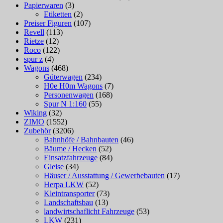
Papierwaren
(3)
Etiketten
(2)
Preiser Figuren
(107)
Revell
(113)
Rietze
(12)
Roco
(122)
spur z
(4)
Wagons
(468)
Güterwagen
(234)
H0e H0m Wagons
(7)
Personenwagen
(168)
Spur N 1:160
(55)
Wiking
(32)
ZIMO
(1552)
Zubehör
(3206)
Bahnhöfe / Bahnbauten
(46)
Bäume / Hecken
(52)
Einsatzfahrzeuge
(84)
Gleise
(34)
Häuser / Ausstattung / Gewerbebauten
(17)
Herpa LKW
(52)
Kleintransporter
(73)
Landschaftsbau
(13)
landwirtschaflicht Fahrzeuge
(53)
LKW
(231)