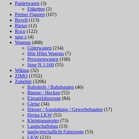
Papierwaren
(3)
Etiketten
(2)
Preiser Figuren
(107)
Revell
(113)
Rietze
(12)
Roco
(122)
spur z
(4)
Wagons
(468)
Güterwagen
(234)
H0e H0m Wagons
(7)
Personenwagen
(168)
Spur N 1:160
(55)
Wiking
(32)
ZIMO
(1552)
Zubehör
(3206)
Bahnhöfe / Bahnbauten
(46)
Bäume / Hecken
(52)
Einsatzfahrzeuge
(84)
Gleise
(34)
Häuser / Ausstattung / Gewerbebauten
(17)
Herpa LKW
(52)
Kleintransporter
(73)
Landschaftsbau
(13)
landwirtschaflicht Fahrzeuge
(53)
LKW
(231)