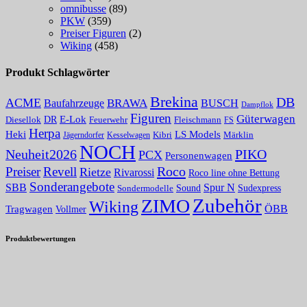
omnibusse
(89)
PKW
(359)
Preiser Figuren
(2)
Wiking
(458)
Produkt Schlagwörter
Brekina
DB
ACME
Baufahrzeuge
BRAWA
BUSCH
Dampflok
Figuren
Güterwagen
E-Lok
DR
Fleischmann
Diesellok
Feuerwehr
FS
Herpa
Heki
LS Models
Kibri
Märklin
Kesselwagen
Jägerndorfer
NOCH
PIKO
Neuheit2026
PCX
Personenwagen
Roco
Preiser
Revell
Rietze
Rivarossi
Roco line ohne Bettung
Sonderangebote
Spur N
SBB
Sound
Sudexpress
Sondermodelle
Zubehör
ZIMO
Wiking
Tragwagen
ÖBB
Vollmer
Produktbewertungen