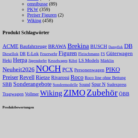
omnibusse
(89)
PKW
(359)
Preiser Figuren
(2)
Wiking
(458)
Produkt Schlagwörter
Brekina
DB
ACME
Baufahrzeuge
BRAWA
BUSCH
Dampflok
Figuren
Güterwagen
E-Lok
DR
Fleischmann
Diesellok
Feuerwehr
FS
Herpa
Heki
LS Models
Kibri
Märklin
Kesselwagen
Jägerndorfer
NOCH
PIKO
Neuheit2026
PCX
Personenwagen
Roco
Preiser
Revell
Rietze
Rivarossi
Roco line ohne Bettung
Sonderangebote
Spur N
SBB
Sound
Sudexpress
Sondermodelle
Zubehör
ZIMO
Wiking
Tragwagen
ÖBB
Vollmer
Produktbewertungen