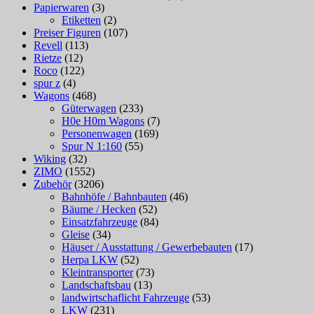
Papierwaren
(3)
Etiketten
(2)
Preiser Figuren
(107)
Revell
(113)
Rietze
(12)
Roco
(122)
spur z
(4)
Wagons
(468)
Güterwagen
(233)
H0e H0m Wagons
(7)
Personenwagen
(169)
Spur N 1:160
(55)
Wiking
(32)
ZIMO
(1552)
Zubehör
(3206)
Bahnhöfe / Bahnbauten
(46)
Bäume / Hecken
(52)
Einsatzfahrzeuge
(84)
Gleise
(34)
Häuser / Ausstattung / Gewerbebauten
(17)
Herpa LKW
(52)
Kleintransporter
(73)
Landschaftsbau
(13)
landwirtschaflicht Fahrzeuge
(53)
LKW
(231)