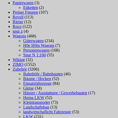
Papierwaren
(3)
Etiketten
(2)
Preiser Figuren
(107)
Revell
(113)
Rietze
(12)
Roco
(122)
spur z
(4)
Wagons
(468)
Güterwagen
(234)
H0e H0m Wagons
(7)
Personenwagen
(168)
Spur N 1:160
(55)
Wiking
(32)
ZIMO
(1552)
Zubehör
(3206)
Bahnhöfe / Bahnbauten
(46)
Bäume / Hecken
(52)
Einsatzfahrzeuge
(84)
Gleise
(34)
Häuser / Ausstattung / Gewerbebauten
(17)
Herpa LKW
(52)
Kleintransporter
(73)
Landschaftsbau
(13)
landwirtschaflicht Fahrzeuge
(53)
LKW
(231)