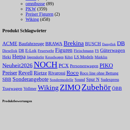
omnibusse
(89)
PKW
(359)
Preiser Figuren
(2)
Wiking
(458)
Produkt Schlagwörter
Brekina
DB
ACME
Baufahrzeuge
BRAWA
BUSCH
Dampflok
Figuren
Güterwagen
E-Lok
DR
Fleischmann
Diesellok
Feuerwehr
FS
Herpa
Heki
LS Models
Kibri
Märklin
Kesselwagen
Jägerndorfer
NOCH
PIKO
Neuheit2026
PCX
Personenwagen
Roco
Preiser
Revell
Rietze
Rivarossi
Roco line ohne Bettung
Sonderangebote
Spur N
SBB
Sound
Sudexpress
Sondermodelle
Zubehör
ZIMO
Wiking
Tragwagen
ÖBB
Vollmer
Produktbewertungen