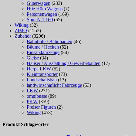
Güterwagen
(233)
H0e H0m Wagons
(7)
Personenwagen
(169)
Spur N 1:160
(55)
Wiking
(32)
ZIMO
(1552)
Zubehör
(3206)
Bahnhöfe / Bahnbauten
(46)
Bäume / Hecken
(52)
Einsatzfahrzeuge
(84)
Gleise
(34)
Häuser / Ausstattung / Gewerbebauten
(17)
Herpa LKW
(52)
Kleintransporter
(73)
Landschaftsbau
(13)
landwirtschaflicht Fahrzeuge
(53)
LKW
(231)
omnibusse
(89)
PKW
(359)
Preiser Figuren
(2)
Wiking
(458)
Produkt Schlagwörter