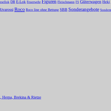
Figuren
Güterwagen
E-Lok
Heki
DR
Fleischmann
esellok
Feuerwehr
FS
Roco
Sonderangebote
Rivarossi
SBB
Roco line ohne Bettung
Sonder
, Herpa, Brekina & Rietze