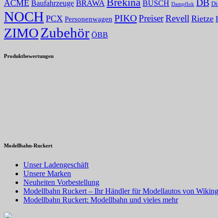
Brekina
DB
ACME
Baufahrzeuge
BRAWA
BUSCH
Di
Dampflok
NOCH
PIKO
Preiser
Revell
PCX
Rietze
Personenwagen
Zubehör
ZIMO
ÖBB
Produktbewertungen
Modellbahn-Ruckert
Unser Ladengeschäft
Unsere Marken
Neuheiten Vorbestellung
Modellbahn Ruckert – Ihr Händler für Modellautos von Wiking
Modellbahn Ruckert: Modellbahn und vieles mehr