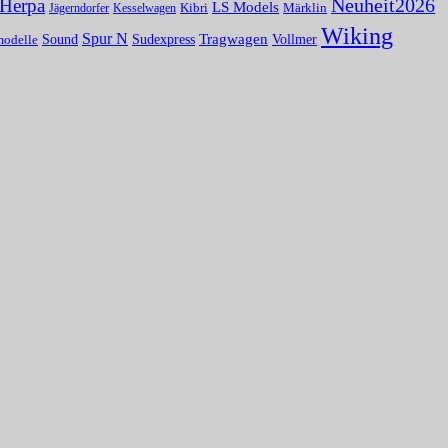
Herpa
Neuheit2026
LS Models
Kibri
Märklin
Kesselwagen
Jägerndorfer
Wiking
Spur N
Tragwagen
Sound
Vollmer
Sudexpress
modelle