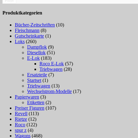
Filter
Produktkategorien
Bücher-Zeitschriften
(10)
Fleischmann
(8)
Gutscheinkarte
(1)
Loks
(260)
Dampflok
(9)
Diesellok
(51)
E-Lok
(183)
Roco E-Lok
(57)
Triebwagen
(28)
Ersatzteile
(7)
Startset
(1)
Triebwagen
(13)
Wechselstrom-Modelle
(17)
Papierwaren
(3)
Etiketten
(2)
Preiser Figuren
(107)
Revell
(113)
Rietze
(12)
Roco
(122)
spur z
(4)
Wagons
(468)