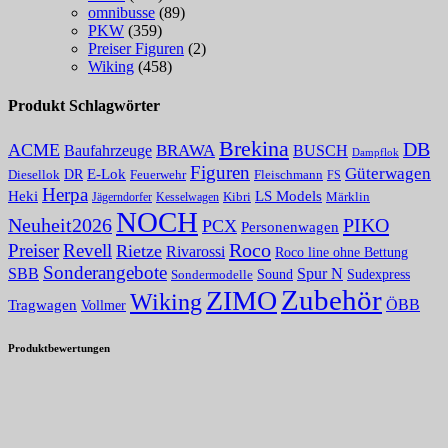
omnibusse
(89)
PKW
(359)
Preiser Figuren
(2)
Wiking
(458)
Produkt Schlagwörter
Brekina
DB
ACME
Baufahrzeuge
BRAWA
BUSCH
Dampflok
Figuren
Güterwagen
E-Lok
DR
Fleischmann
Diesellok
Feuerwehr
FS
Herpa
Heki
LS Models
Kibri
Märklin
Kesselwagen
Jägerndorfer
NOCH
PIKO
Neuheit2026
PCX
Personenwagen
Roco
Preiser
Revell
Rietze
Rivarossi
Roco line ohne Bettung
Sonderangebote
Spur N
SBB
Sound
Sudexpress
Sondermodelle
Zubehör
ZIMO
Wiking
Tragwagen
ÖBB
Vollmer
Produktbewertungen