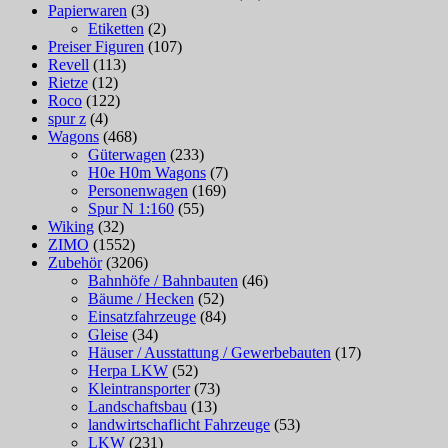
Papierwaren
(3)
Etiketten
(2)
Preiser Figuren
(107)
Revell
(113)
Rietze
(12)
Roco
(122)
spur z
(4)
Wagons
(468)
Güterwagen
(233)
H0e H0m Wagons
(7)
Personenwagen
(169)
Spur N 1:160
(55)
Wiking
(32)
ZIMO
(1552)
Zubehör
(3206)
Bahnhöfe / Bahnbauten
(46)
Bäume / Hecken
(52)
Einsatzfahrzeuge
(84)
Gleise
(34)
Häuser / Ausstattung / Gewerbebauten
(17)
Herpa LKW
(52)
Kleintransporter
(73)
Landschaftsbau
(13)
landwirtschaflicht Fahrzeuge
(53)
LKW
(231)