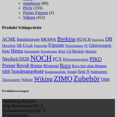
omnibusse
(89)
PKW
(359)
Preiser Figuren
(2)
Wiking
(452)
Produkt Schlagwörter
Brekina
DB
ACME
BRAWA
Baufahrzeuge
BUSCH
Dampflok
Figuren
Güterwagen
E-Lok
DR
Fleischmann
Diesellok
Feuerwehr
FS
Herpa
Heki
LS Models
Kibri
Märklin
Kesselwagen
Jägerndorfer
NOCH
PIKO
Neuheit2026
PCX
Personenwagen
Roco
Preiser
Revell
Rietze
Rivarossi
Roco line ohne Bettung
Sonderangebote
Spur N
SBB
Sound
Sudexpress
Sondermodelle
Zubehör
ZIMO
Wiking
Tragwagen
ÖBB
Vollmer
Produktbewertungen
Onlineshop Ruckert
Shop-Bewertung
4.78 / 5
Produktbewertung
5.00 / 5
39 Rezensionen