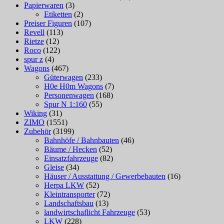
Papierwaren
(3)
Etiketten
(2)
Preiser Figuren
(107)
Revell
(113)
Rietze
(12)
Roco
(122)
spur z
(4)
Wagons
(467)
Güterwagen
(233)
H0e H0m Wagons
(7)
Personenwagen
(168)
Spur N 1:160
(55)
Wiking
(31)
ZIMO
(1551)
Zubehör
(3199)
Bahnhöfe / Bahnbauten
(46)
Bäume / Hecken
(52)
Einsatzfahrzeuge
(82)
Gleise
(34)
Häuser / Ausstattung / Gewerbebauten
(16)
Herpa LKW
(52)
Kleintransporter
(72)
Landschaftsbau
(13)
landwirtschaflicht Fahrzeuge
(53)
LKW
(228)