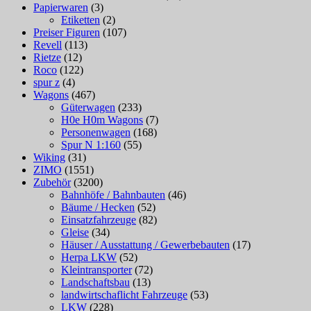
Papierwaren
(3)
Etiketten
(2)
Preiser Figuren
(107)
Revell
(113)
Rietze
(12)
Roco
(122)
spur z
(4)
Wagons
(467)
Güterwagen
(233)
H0e H0m Wagons
(7)
Personenwagen
(168)
Spur N 1:160
(55)
Wiking
(31)
ZIMO
(1551)
Zubehör
(3200)
Bahnhöfe / Bahnbauten
(46)
Bäume / Hecken
(52)
Einsatzfahrzeuge
(82)
Gleise
(34)
Häuser / Ausstattung / Gewerbebauten
(17)
Herpa LKW
(52)
Kleintransporter
(72)
Landschaftsbau
(13)
landwirtschaflicht Fahrzeuge
(53)
LKW
(228)