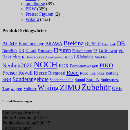
omnibusse
(89)
PKW
(359)
Preiser Figuren
(2)
Wiking
(452)
Produkt Schlagwörter
Brekina
DB
ACME
BRAWA
Baufahrzeuge
BUSCH
Dampflok
Figuren
Güterwagen
E-Lok
DR
Fleischmann
Diesellok
Feuerwehr
FS
Herpa
Heki
LS Models
Kibri
Märklin
Kesselwagen
Jägerndorfer
NOCH
PIKO
Neuheit2026
PCX
Personenwagen
Roco
Preiser
Revell
Rietze
Rivarossi
Roco line ohne Bettung
Sonderangebote
Spur N
SBB
Sound
Sudexpress
Sondermodelle
Zubehör
ZIMO
Wiking
Tragwagen
ÖBB
Vollmer
Produktbewertungen
Onlineshop Ruckert
Shop-Bewertung
4.78 / 5
Produktbewertung
5.00 / 5
39 Rezensionen