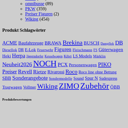
omnibusse
(89)
PKW
(359)
Preiser Figuren
(2)
Wiking
(454)
Produkt Schlagwörter
Brekina
DB
ACME
BRAWA
Baufahrzeuge
BUSCH
Dampflok
Figuren
Güterwagen
E-Lok
DR
Fleischmann
Diesellok
Feuerwehr
FS
Herpa
Heki
LS Models
Kibri
Märklin
Kesselwagen
Jägerndorfer
NOCH
PIKO
Neuheit2026
PCX
Personenwagen
Roco
Preiser
Revell
Rietze
Rivarossi
Roco line ohne Bettung
Sonderangebote
Spur N
SBB
Sound
Sudexpress
Sondermodelle
Zubehör
ZIMO
Wiking
Tragwagen
ÖBB
Vollmer
Produktbewertungen