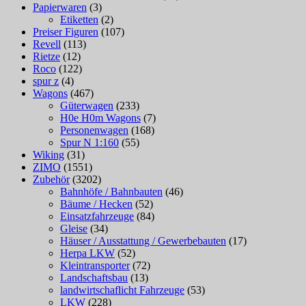
Papierwaren
(3)
Etiketten
(2)
Preiser Figuren
(107)
Revell
(113)
Rietze
(12)
Roco
(122)
spur z
(4)
Wagons
(467)
Güterwagen
(233)
H0e H0m Wagons
(7)
Personenwagen
(168)
Spur N 1:160
(55)
Wiking
(31)
ZIMO
(1551)
Zubehör
(3202)
Bahnhöfe / Bahnbauten
(46)
Bäume / Hecken
(52)
Einsatzfahrzeuge
(84)
Gleise
(34)
Häuser / Ausstattung / Gewerbebauten
(17)
Herpa LKW
(52)
Kleintransporter
(72)
Landschaftsbau
(13)
landwirtschaflicht Fahrzeuge
(53)
LKW
(228)