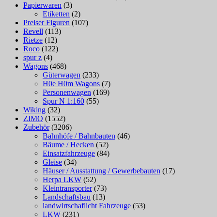
Papierwaren
(3)
Etiketten
(2)
Preiser Figuren
(107)
Revell
(113)
Rietze
(12)
Roco
(122)
spur z
(4)
Wagons
(468)
Güterwagen
(233)
H0e H0m Wagons
(7)
Personenwagen
(169)
Spur N 1:160
(55)
Wiking
(32)
ZIMO
(1552)
Zubehör
(3206)
Bahnhöfe / Bahnbauten
(46)
Bäume / Hecken
(52)
Einsatzfahrzeuge
(84)
Gleise
(34)
Häuser / Ausstattung / Gewerbebauten
(17)
Herpa LKW
(52)
Kleintransporter
(73)
Landschaftsbau
(13)
landwirtschaflicht Fahrzeuge
(53)
LKW
(231)