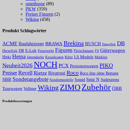
omnibusse
(89)
PKW
(359)
Preiser Figuren
(2)
Wiking
(458)
Produkt Schlagwörter
Brekina
DB
ACME
Baufahrzeuge
BRAWA
BUSCH
Dampflok
Figuren
Güterwagen
E-Lok
DR
Fleischmann
Diesellok
Feuerwehr
FS
Herpa
Heki
LS Models
Kibri
Märklin
Kesselwagen
Jägerndorfer
NOCH
PIKO
Neuheit2026
PCX
Personenwagen
Roco
Preiser
Revell
Rietze
Rivarossi
Roco line ohne Bettung
Sonderangebote
Spur N
SBB
Sound
Sudexpress
Sondermodelle
Zubehör
ZIMO
Wiking
Tragwagen
ÖBB
Vollmer
Produktbewertungen