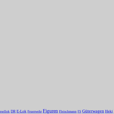
Figuren
Güterwagen
E-Lok
Heki
DR
Fleischmann
esellok
Feuerwehr
FS