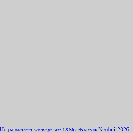
Herpa
Neuheit2026
LS Models
Kibri
Märklin
Kesselwagen
Jägerndorfer