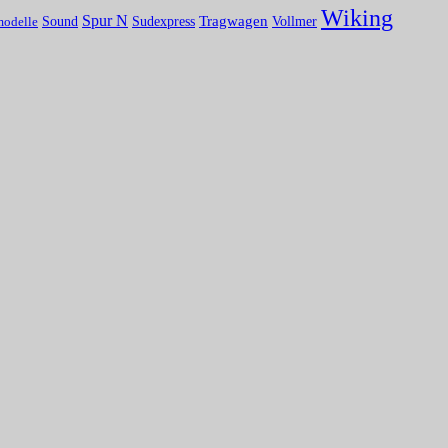
Wiking
Spur N
Tragwagen
Sound
Vollmer
Sudexpress
modelle