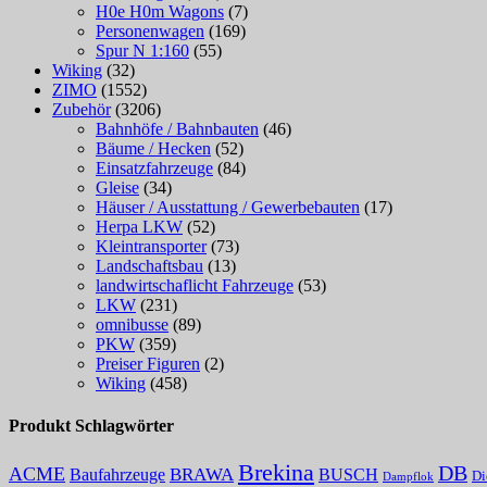
H0e H0m Wagons
(7)
Personenwagen
(169)
Spur N 1:160
(55)
Wiking
(32)
ZIMO
(1552)
Zubehör
(3206)
Bahnhöfe / Bahnbauten
(46)
Bäume / Hecken
(52)
Einsatzfahrzeuge
(84)
Gleise
(34)
Häuser / Ausstattung / Gewerbebauten
(17)
Herpa LKW
(52)
Kleintransporter
(73)
Landschaftsbau
(13)
landwirtschaflicht Fahrzeuge
(53)
LKW
(231)
omnibusse
(89)
PKW
(359)
Preiser Figuren
(2)
Wiking
(458)
Produkt Schlagwörter
Brekina
DB
ACME
Baufahrzeuge
BRAWA
BUSCH
Di
Dampflok