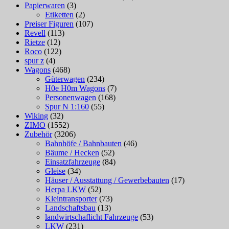
Papierwaren
(3)
Etiketten
(2)
Preiser Figuren
(107)
Revell
(113)
Rietze
(12)
Roco
(122)
spur z
(4)
Wagons
(468)
Güterwagen
(234)
H0e H0m Wagons
(7)
Personenwagen
(168)
Spur N 1:160
(55)
Wiking
(32)
ZIMO
(1552)
Zubehör
(3206)
Bahnhöfe / Bahnbauten
(46)
Bäume / Hecken
(52)
Einsatzfahrzeuge
(84)
Gleise
(34)
Häuser / Ausstattung / Gewerbebauten
(17)
Herpa LKW
(52)
Kleintransporter
(73)
Landschaftsbau
(13)
landwirtschaflicht Fahrzeuge
(53)
LKW
(231)