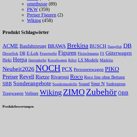
omnibusse
(89)
PKW
(359)
Preiser Figuren
(2)
Wiking
(458)
Produkt Schlagwörter
Brekina
DB
ACME
Baufahrzeuge
BRAWA
BUSCH
Dampflok
Figuren
Güterwagen
E-Lok
DR
Fleischmann
Diesellok
Feuerwehr
FS
Herpa
Heki
LS Models
Kibri
Märklin
Kesselwagen
Jägerndorfer
NOCH
PIKO
Neuheit2026
PCX
Personenwagen
Roco
Preiser
Revell
Rietze
Rivarossi
Roco line ohne Bettung
Sonderangebote
Spur N
SBB
Sound
Sudexpress
Sondermodelle
Zubehör
ZIMO
Wiking
Tragwagen
ÖBB
Vollmer
Produktbewertungen