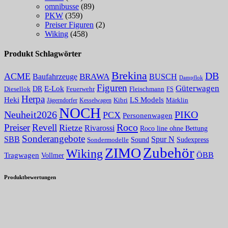
omnibusse
(89)
PKW
(359)
Preiser Figuren
(2)
Wiking
(458)
Produkt Schlagwörter
Brekina
DB
ACME
Baufahrzeuge
BRAWA
BUSCH
Dampflok
Figuren
Güterwagen
E-Lok
DR
Fleischmann
Diesellok
Feuerwehr
FS
Herpa
Heki
LS Models
Kibri
Märklin
Kesselwagen
Jägerndorfer
NOCH
PIKO
Neuheit2026
PCX
Personenwagen
Roco
Preiser
Revell
Rietze
Rivarossi
Roco line ohne Bettung
Sonderangebote
Spur N
SBB
Sound
Sudexpress
Sondermodelle
Zubehör
ZIMO
Wiking
Tragwagen
ÖBB
Vollmer
Produktbewertungen