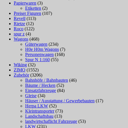
Papierwaren
(3)
Etiketten
(2)
Preiser Figuren
(107)
Revell
(113)
Rietze
(12)
Roco
(122)
spur z
(4)
Wagons
(468)
Güterwagen
(234)
H0e H0m Wagons
(7)
Personenwagen
(168)
Spur N 1:160
(55)
Wiking
(32)
ZIMO
(1552)
Zubehör
(3206)
Bahnhöfe / Bahnbauten
(46)
Bäume / Hecken
(52)
Einsatzfahrzeuge
(84)
Gleise
(34)
Häuser / Ausstattung / Gewerbebauten
(17)
Herpa LKW
(52)
Kleintransporter
(73)
Landschaftsbau
(13)
landwirtschaflicht Fahrzeuge
(53)
LKW
(231)