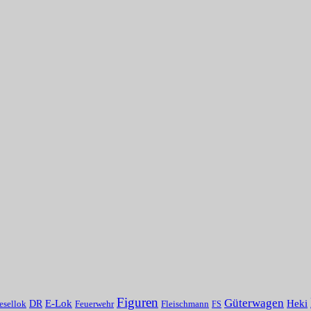
Figuren
Güterwagen
E-Lok
Heki
DR
Fleischmann
esellok
Feuerwehr
FS