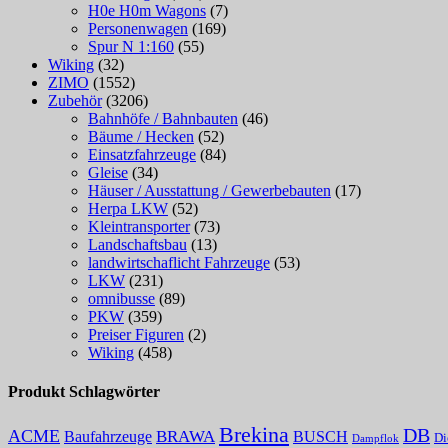
H0e H0m Wagons
(7)
Personenwagen
(169)
Spur N 1:160
(55)
Wiking
(32)
ZIMO
(1552)
Zubehör
(3206)
Bahnhöfe / Bahnbauten
(46)
Bäume / Hecken
(52)
Einsatzfahrzeuge
(84)
Gleise
(34)
Häuser / Ausstattung / Gewerbebauten
(17)
Herpa LKW
(52)
Kleintransporter
(73)
Landschaftsbau
(13)
landwirtschaflicht Fahrzeuge
(53)
LKW
(231)
omnibusse
(89)
PKW
(359)
Preiser Figuren
(2)
Wiking
(458)
Produkt Schlagwörter
Brekina
DB
ACME
Baufahrzeuge
BRAWA
BUSCH
Di
Dampflok