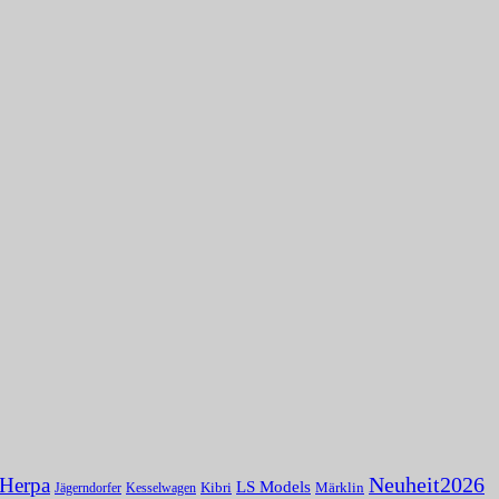
Herpa
Neuheit2026
LS Models
Kibri
Märklin
Kesselwagen
Jägerndorfer