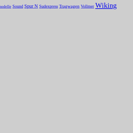
Wiking
Spur N
Tragwagen
Sound
Vollmer
Sudexpress
modelle