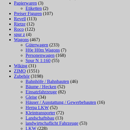
Papierwaren
(3)
Etiketten
(2)
Preiser Figuren
(107)
Revell
(113)
Rietze
(12)
Roco
(122)
spur z
(4)
Wagons
(467)
Güterwagen
(233)
H0e H0m Wagons
(7)
Personenwagen
(168)
Spur N 1:160
(55)
Wiking
(31)
ZIMO
(1551)
Zubehör
(3198)
Bahnhöfe / Bahnbauten
(46)
Bäume / Hecken
(52)
Einsatzfahrzeuge
(82)
Gleise
(34)
Häuser / Ausstattung / Gewerbebauten
(16)
Herpa LKW
(52)
Kleintransporter
(72)
Landschaftsbau
(13)
landwirtschaflicht Fahrzeuge
(53)
LKW
(228)