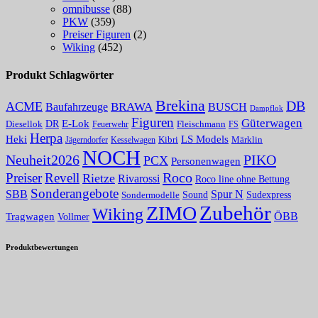
omnibusse
(88)
PKW
(359)
Preiser Figuren
(2)
Wiking
(452)
Produkt Schlagwörter
Brekina
DB
ACME
BRAWA
Baufahrzeuge
BUSCH
Dampflok
Figuren
Güterwagen
E-Lok
DR
Fleischmann
Diesellok
Feuerwehr
FS
Herpa
Heki
LS Models
Kibri
Märklin
Kesselwagen
Jägerndorfer
NOCH
PIKO
Neuheit2026
PCX
Personenwagen
Roco
Preiser
Revell
Rietze
Rivarossi
Roco line ohne Bettung
Sonderangebote
Spur N
SBB
Sound
Sudexpress
Sondermodelle
Zubehör
ZIMO
Wiking
Tragwagen
ÖBB
Vollmer
Produktbewertungen