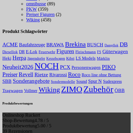
omnibusse
(89)
PKW
(359)
Preiser Figuren
(2)
Wiking
(458)
Produkt Schlagwörter
Brekina
DB
ACME
Baufahrzeuge
BRAWA
BUSCH
Dampflok
Figuren
Güterwagen
E-Lok
DR
Fleischmann
Diesellok
Feuerwehr
FS
Herpa
Heki
LS Models
Kibri
Märklin
Kesselwagen
Jägerndorfer
NOCH
PIKO
Neuheit2026
PCX
Personenwagen
Roco
Preiser
Revell
Rietze
Rivarossi
Roco line ohne Bettung
Sonderangebote
Spur N
SBB
Sound
Sudexpress
Sondermodelle
Zubehör
ZIMO
Wiking
Tragwagen
ÖBB
Vollmer
Produktbewertungen
Onlineshop Ruckert
Shop-Bewertung
4.78 / 5
Produktbewertung
5.00 / 5
39 Rezensionen