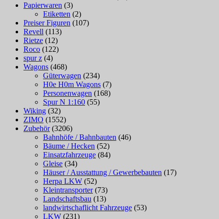
Papierwaren
(3)
Etiketten
(2)
Preiser Figuren
(107)
Revell
(113)
Rietze
(12)
Roco
(122)
spur z
(4)
Wagons
(468)
Güterwagen
(234)
H0e H0m Wagons
(7)
Personenwagen
(168)
Spur N 1:160
(55)
Wiking
(32)
ZIMO
(1552)
Zubehör
(3206)
Bahnhöfe / Bahnbauten
(46)
Bäume / Hecken
(52)
Einsatzfahrzeuge
(84)
Gleise
(34)
Häuser / Ausstattung / Gewerbebauten
(17)
Herpa LKW
(52)
Kleintransporter
(73)
Landschaftsbau
(13)
landwirtschaflicht Fahrzeuge
(53)
LKW
(231)