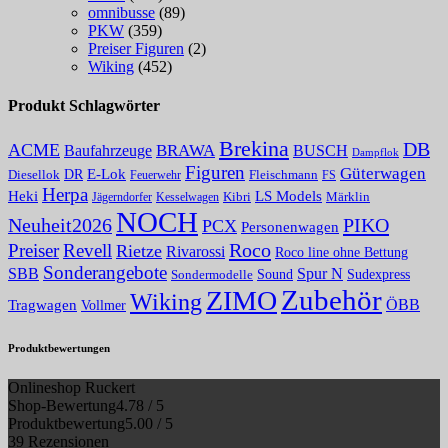
omnibusse
(89)
PKW
(359)
Preiser Figuren
(2)
Wiking
(452)
Produkt Schlagwörter
Brekina
DB
ACME
BRAWA
Baufahrzeuge
BUSCH
Dampflok
Figuren
Güterwagen
E-Lok
DR
Fleischmann
Diesellok
Feuerwehr
FS
Herpa
Heki
LS Models
Kibri
Märklin
Kesselwagen
Jägerndorfer
NOCH
PIKO
Neuheit2026
PCX
Personenwagen
Roco
Preiser
Revell
Rietze
Rivarossi
Roco line ohne Bettung
Sonderangebote
Spur N
SBB
Sound
Sudexpress
Sondermodelle
Zubehör
ZIMO
Wiking
Tragwagen
ÖBB
Vollmer
Produktbewertungen
Onlineshop Ruckert
Shop-Bewertung
4.78 / 5
Produktbewertung
5.00 / 5
39 Rezensionen