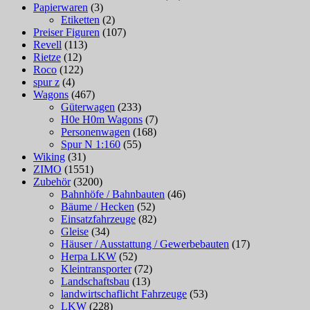
Papierwaren
(3)
Etiketten
(2)
Preiser Figuren
(107)
Revell
(113)
Rietze
(12)
Roco
(122)
spur z
(4)
Wagons
(467)
Güterwagen
(233)
H0e H0m Wagons
(7)
Personenwagen
(168)
Spur N 1:160
(55)
Wiking
(31)
ZIMO
(1551)
Zubehör
(3200)
Bahnhöfe / Bahnbauten
(46)
Bäume / Hecken
(52)
Einsatzfahrzeuge
(82)
Gleise
(34)
Häuser / Ausstattung / Gewerbebauten
(17)
Herpa LKW
(52)
Kleintransporter
(72)
Landschaftsbau
(13)
landwirtschaflicht Fahrzeuge
(53)
LKW
(228)