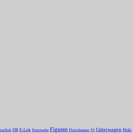
Figuren
Güterwagen
Heki
E-Lok
DR
Fleischmann
esellok
Feuerwehr
FS