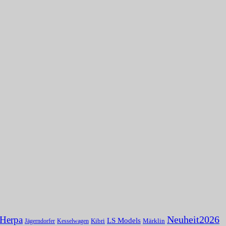
Herpa
Neuheit2026
LS Models
Kibri
Märklin
Kesselwagen
Jägerndorfer