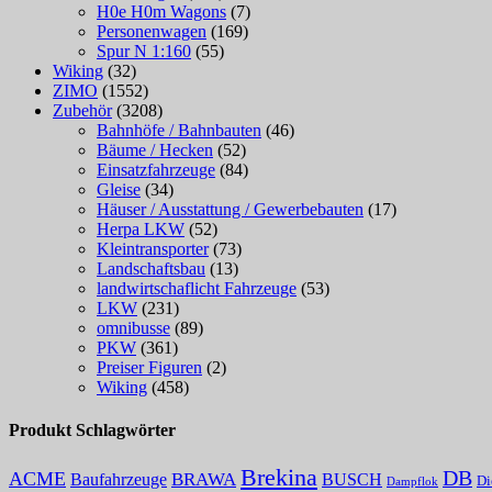
H0e H0m Wagons
(7)
Personenwagen
(169)
Spur N 1:160
(55)
Wiking
(32)
ZIMO
(1552)
Zubehör
(3208)
Bahnhöfe / Bahnbauten
(46)
Bäume / Hecken
(52)
Einsatzfahrzeuge
(84)
Gleise
(34)
Häuser / Ausstattung / Gewerbebauten
(17)
Herpa LKW
(52)
Kleintransporter
(73)
Landschaftsbau
(13)
landwirtschaflicht Fahrzeuge
(53)
LKW
(231)
omnibusse
(89)
PKW
(361)
Preiser Figuren
(2)
Wiking
(458)
Produkt Schlagwörter
Brekina
DB
ACME
Baufahrzeuge
BRAWA
BUSCH
Di
Dampflok