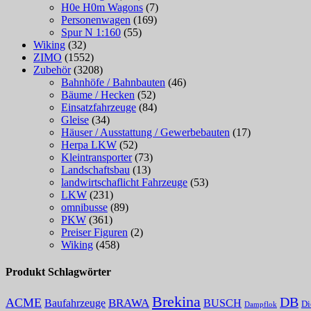
H0e H0m Wagons
(7)
Personenwagen
(169)
Spur N 1:160
(55)
Wiking
(32)
ZIMO
(1552)
Zubehör
(3208)
Bahnhöfe / Bahnbauten
(46)
Bäume / Hecken
(52)
Einsatzfahrzeuge
(84)
Gleise
(34)
Häuser / Ausstattung / Gewerbebauten
(17)
Herpa LKW
(52)
Kleintransporter
(73)
Landschaftsbau
(13)
landwirtschaflicht Fahrzeuge
(53)
LKW
(231)
omnibusse
(89)
PKW
(361)
Preiser Figuren
(2)
Wiking
(458)
Produkt Schlagwörter
Brekina
DB
ACME
Baufahrzeuge
BRAWA
BUSCH
Di
Dampflok