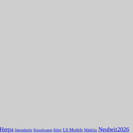
Herpa
Neuheit2026
LS Models
Kibri
Märklin
Kesselwagen
Jägerndorfer