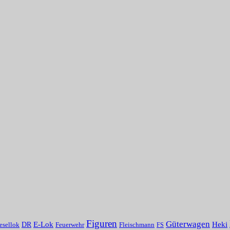
Figuren
Güterwagen
Heki
E-Lok
DR
Fleischmann
esellok
Feuerwehr
FS