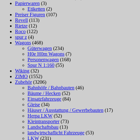
Papierwaren
(3)
Etiketten
(2)
Preiser Figuren
(107)
Revell
(113)
Rietze
(12)
Roco
(122)
spur z
(4)
Wagons
(468)
Güterwagen
(234)
H0e H0m Wagons
(7)
Personenwagen
(168)
Spur N 1:160
(55)
Wiking
(32)
ZIMO
(1552)
Zubehör
(3206)
Bahnhöfe / Bahnbauten
(46)
Bäume / Hecken
(52)
Einsatzfahrzeuge
(84)
Gleise
(34)
Häuser / Ausstattung / Gewerbebauten
(17)
Herpa LKW
(52)
Kleintransporter
(73)
Landschaftsbau
(13)
landwirtschaflicht Fahrzeuge
(53)
LKW
(231)