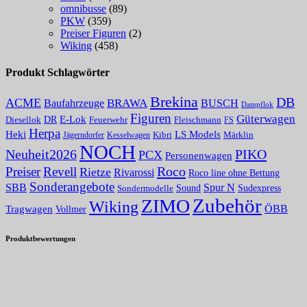
omnibusse
(89)
PKW
(359)
Preiser Figuren
(2)
Wiking
(458)
Produkt Schlagwörter
Brekina
DB
ACME
Baufahrzeuge
BRAWA
BUSCH
Dampflok
Figuren
Güterwagen
E-Lok
DR
Fleischmann
Diesellok
Feuerwehr
FS
Herpa
Heki
LS Models
Kibri
Märklin
Kesselwagen
Jägerndorfer
NOCH
PIKO
Neuheit2026
PCX
Personenwagen
Roco
Preiser
Revell
Rietze
Rivarossi
Roco line ohne Bettung
Sonderangebote
Spur N
SBB
Sound
Sudexpress
Sondermodelle
Zubehör
ZIMO
Wiking
Tragwagen
ÖBB
Vollmer
Produktbewertungen