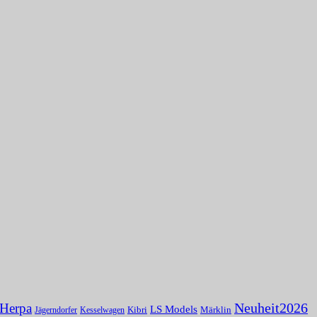
Herpa
Neuheit2026
LS Models
Kibri
Märklin
Kesselwagen
Jägerndorfer