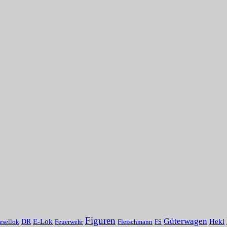
Figuren
Güterwagen
E-Lok
Heki
DR
Fleischmann
esellok
Feuerwehr
FS