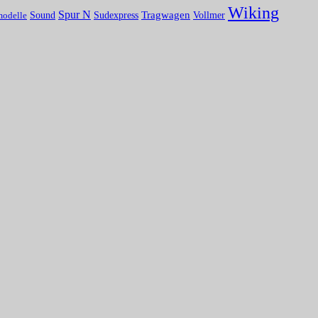
Wiking
Spur N
Tragwagen
Sound
Vollmer
Sudexpress
modelle