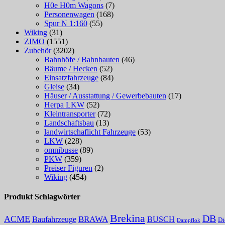
H0e H0m Wagons
(7)
Personenwagen
(168)
Spur N 1:160
(55)
Wiking
(31)
ZIMO
(1551)
Zubehör
(3202)
Bahnhöfe / Bahnbauten
(46)
Bäume / Hecken
(52)
Einsatzfahrzeuge
(84)
Gleise
(34)
Häuser / Ausstattung / Gewerbebauten
(17)
Herpa LKW
(52)
Kleintransporter
(72)
Landschaftsbau
(13)
landwirtschaflicht Fahrzeuge
(53)
LKW
(228)
omnibusse
(89)
PKW
(359)
Preiser Figuren
(2)
Wiking
(454)
Produkt Schlagwörter
Brekina
DB
ACME
BRAWA
Baufahrzeuge
BUSCH
Di
Dampflok