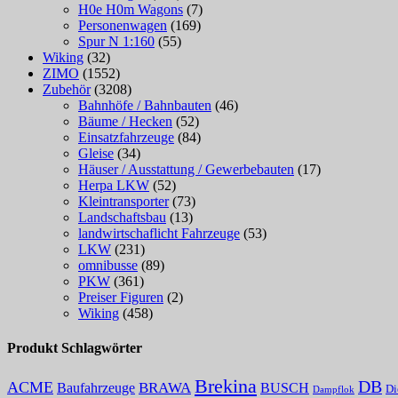
H0e H0m Wagons
(7)
Personenwagen
(169)
Spur N 1:160
(55)
Wiking
(32)
ZIMO
(1552)
Zubehör
(3208)
Bahnhöfe / Bahnbauten
(46)
Bäume / Hecken
(52)
Einsatzfahrzeuge
(84)
Gleise
(34)
Häuser / Ausstattung / Gewerbebauten
(17)
Herpa LKW
(52)
Kleintransporter
(73)
Landschaftsbau
(13)
landwirtschaflicht Fahrzeuge
(53)
LKW
(231)
omnibusse
(89)
PKW
(361)
Preiser Figuren
(2)
Wiking
(458)
Produkt Schlagwörter
Brekina
DB
ACME
Baufahrzeuge
BRAWA
BUSCH
Di
Dampflok