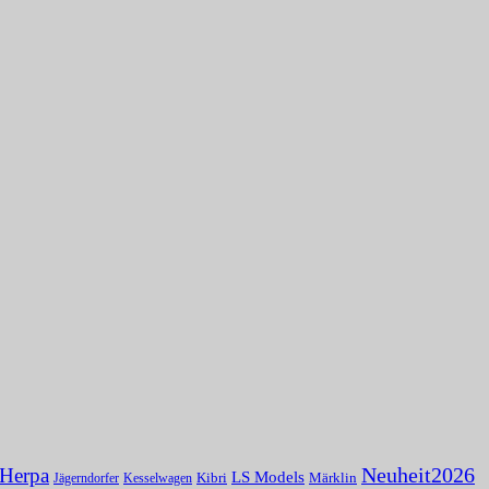
Herpa
Neuheit2026
LS Models
Kibri
Märklin
Kesselwagen
Jägerndorfer