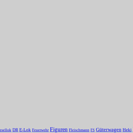
Figuren
Güterwagen
Heki
E-Lok
DR
Fleischmann
esellok
Feuerwehr
FS