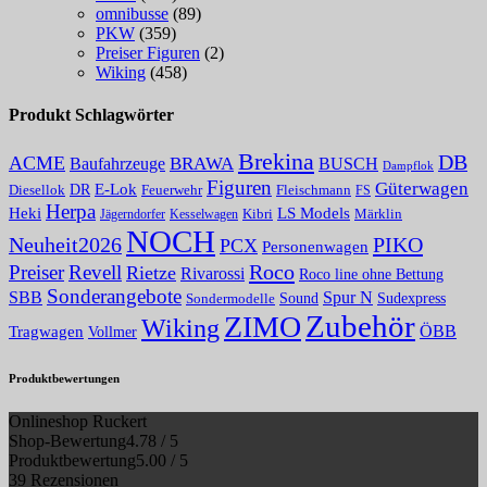
omnibusse
(89)
PKW
(359)
Preiser Figuren
(2)
Wiking
(458)
Produkt Schlagwörter
Brekina
DB
ACME
Baufahrzeuge
BRAWA
BUSCH
Dampflok
Figuren
Güterwagen
E-Lok
DR
Fleischmann
Diesellok
Feuerwehr
FS
Herpa
Heki
LS Models
Kibri
Märklin
Kesselwagen
Jägerndorfer
NOCH
PIKO
Neuheit2026
PCX
Personenwagen
Roco
Preiser
Revell
Rietze
Rivarossi
Roco line ohne Bettung
Sonderangebote
Spur N
SBB
Sound
Sudexpress
Sondermodelle
Zubehör
ZIMO
Wiking
Tragwagen
ÖBB
Vollmer
Produktbewertungen
Onlineshop Ruckert
Shop-Bewertung
4.78 / 5
Produktbewertung
5.00 / 5
39 Rezensionen