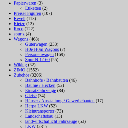
Papierwaren
(3)
Etiketten
(2)
Preiser Figuren
(107)
Revell
(113)
Rietze
(12)
Roco
(122)
spur z
(4)
Wagons
(468)
Güterwagen
(233)
H0e H0m Wagons
(7)
Personenwagen
(169)
Spur N 1:160
(55)
Wiking
(32)
ZIMO
(1552)
Zubehör
(3206)
Bahnhöfe / Bahnbauten
(46)
Bäume / Hecken
(52)
Einsatzfahrzeuge
(84)
Gleise
(34)
Häuser / Ausstattung / Gewerbebauten
(17)
Herpa LKW
(52)
Kleintransporter
(73)
Landschaftsbau
(13)
landwirtschaflicht Fahrzeuge
(53)
LKW
(231)