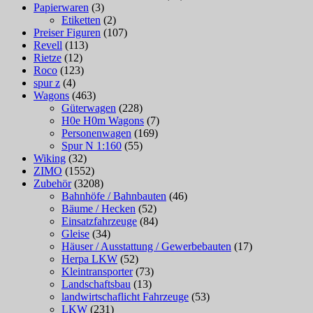
Papierwaren
(3)
Etiketten
(2)
Preiser Figuren
(107)
Revell
(113)
Rietze
(12)
Roco
(123)
spur z
(4)
Wagons
(463)
Güterwagen
(228)
H0e H0m Wagons
(7)
Personenwagen
(169)
Spur N 1:160
(55)
Wiking
(32)
ZIMO
(1552)
Zubehör
(3208)
Bahnhöfe / Bahnbauten
(46)
Bäume / Hecken
(52)
Einsatzfahrzeuge
(84)
Gleise
(34)
Häuser / Ausstattung / Gewerbebauten
(17)
Herpa LKW
(52)
Kleintransporter
(73)
Landschaftsbau
(13)
landwirtschaflicht Fahrzeuge
(53)
LKW
(231)