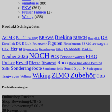
omnibusse
(89)
PKW
(361)
Preiser Figuren
(2)
Wiking
(458)
Produkt Schlagwörter
Brekina
DB
ACME
Baufahrzeuge
BRAWA
BUSCH
Dampflok
Figuren
Güterwagen
E-Lok
DR
Fleischmann
Diesellok
Feuerwehr
FS
Herpa
Heki
LS Models
Kibri
Märklin
Kesselwagen
Jägerndorfer
NOCH
PIKO
Neuheit2026
PCX
Personenwagen
Roco
Preiser
Revell
Rietze
Rivarossi
Roco line ohne Bettung
Sonderangebote
Spur N
SBB
Sound
Sondermodelle
Sudexpress
Zubehör
ZIMO
Wiking
Tragwagen
ÖBB
Vollmer
Produktbewertungen
Onlineshop Ruckert
Shop-Bewertung
4.78 / 5
Produktbewertung
5.00 / 5
39 Rezensionen