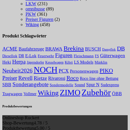
LKW
(231)
omnibusse
(89)
PKW
(361)
Preiser Figuren
(2)
Wiking
(458)
Produkt Schlagwörter
Brekina
DB
ACME
Baufahrzeuge
BRAWA
BUSCH
Dampflok
Figuren
Güterwagen
E-Lok
DR
Fleischmann
Diesellok
Feuerwehr
FS
Herpa
Heki
LS Models
Kibri
Märklin
Kesselwagen
Jägerndorfer
NOCH
PIKO
Neuheit2026
PCX
Personenwagen
Roco
Preiser
Revell
Rietze
Rivarossi
Roco line ohne Bettung
Sonderangebote
Spur N
SBB
Sound
Sudexpress
Sondermodelle
Zubehör
ZIMO
Wiking
Tragwagen
ÖBB
Vollmer
Produktbewertungen
Onlineshop Ruckert
Shop-Bewertung
4.78 / 5
Produktbewertung
5.00 / 5