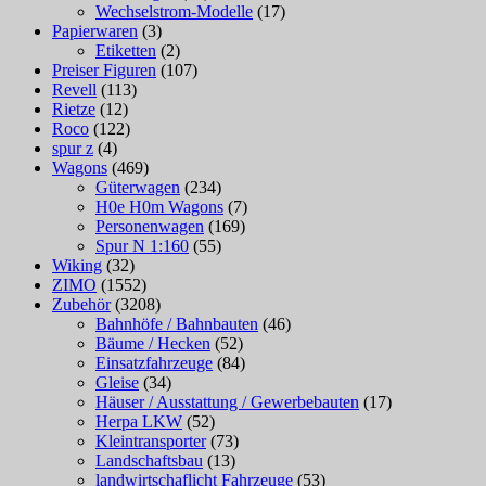
Wechselstrom-Modelle
(17)
Papierwaren
(3)
Etiketten
(2)
Preiser Figuren
(107)
Revell
(113)
Rietze
(12)
Roco
(122)
spur z
(4)
Wagons
(469)
Güterwagen
(234)
H0e H0m Wagons
(7)
Personenwagen
(169)
Spur N 1:160
(55)
Wiking
(32)
ZIMO
(1552)
Zubehör
(3208)
Bahnhöfe / Bahnbauten
(46)
Bäume / Hecken
(52)
Einsatzfahrzeuge
(84)
Gleise
(34)
Häuser / Ausstattung / Gewerbebauten
(17)
Herpa LKW
(52)
Kleintransporter
(73)
Landschaftsbau
(13)
landwirtschaflicht Fahrzeuge
(53)