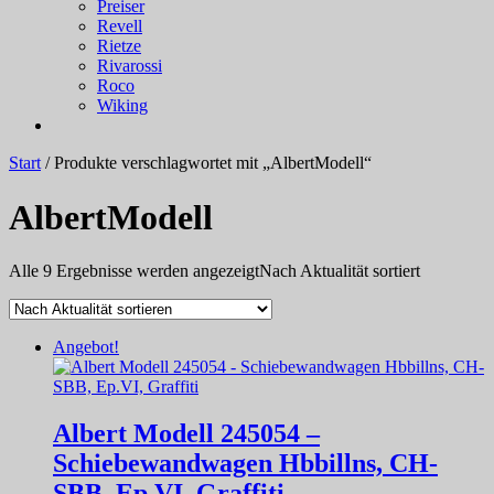
Preiser
Revell
Rietze
Rivarossi
Roco
Wiking
Start
/ Produkte verschlagwortet mit „AlbertModell“
AlbertModell
Alle 9 Ergebnisse werden angezeigt
Nach Aktualität sortiert
Angebot!
Albert Modell 245054 –
Schiebewandwagen Hbbillns, CH-
SBB, Ep.VI, Graffiti