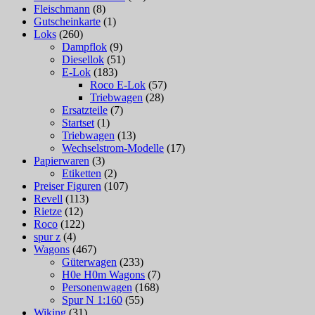
Fleischmann
(8)
Gutscheinkarte
(1)
Loks
(260)
Dampflok
(9)
Diesellok
(51)
E-Lok
(183)
Roco E-Lok
(57)
Triebwagen
(28)
Ersatzteile
(7)
Startset
(1)
Triebwagen
(13)
Wechselstrom-Modelle
(17)
Papierwaren
(3)
Etiketten
(2)
Preiser Figuren
(107)
Revell
(113)
Rietze
(12)
Roco
(122)
spur z
(4)
Wagons
(467)
Güterwagen
(233)
H0e H0m Wagons
(7)
Personenwagen
(168)
Spur N 1:160
(55)
Wiking
(31)