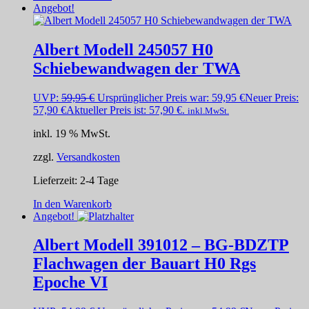
Angebot!
Albert Modell 245057 H0
Schiebewandwagen der TWA
UVP:
59,95
€
Ursprünglicher Preis war: 59,95 €
Neuer Preis:
57,90
€
Aktueller Preis ist: 57,90 €.
inkl.MwSt.
inkl. 19 % MwSt.
zzgl.
Versandkosten
Lieferzeit:
2-4 Tage
In den Warenkorb
Angebot!
Albert Modell 391012 – BG-BDZTP
Flachwagen der Bauart H0 Rgs
Epoche VI