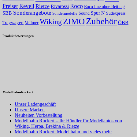
Roco
Preiser
Revell
Rietze
Rivarossi
Roco line ohne Bettung
Sonderangebote
Spur N
SBB
Sound
Sudexpress
Sondermodelle
Zubehör
ZIMO
Wiking
Tragwagen
ÖBB
Vollmer
Produktbewertungen
Modellbahn-Ruckert
Unser Ladengeschäft
Unsere Marken
Neuheiten Vorbestellung
Modellbahn Ruckert – Ihr Händler für Modellautos von
Wiking, Herpa, Brekina & Rietze
Modellbahn Ruckert: Modellbahn und vieles mehr