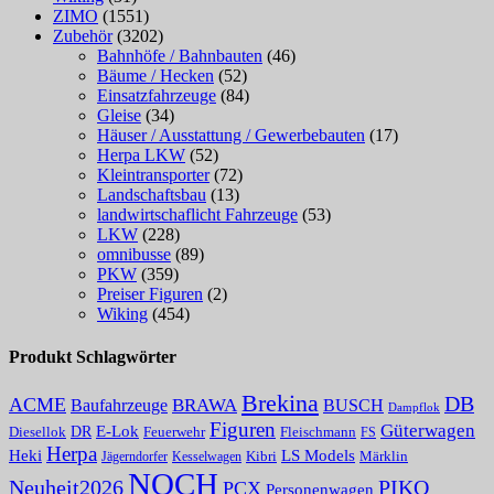
ZIMO
(1551)
Zubehör
(3202)
Bahnhöfe / Bahnbauten
(46)
Bäume / Hecken
(52)
Einsatzfahrzeuge
(84)
Gleise
(34)
Häuser / Ausstattung / Gewerbebauten
(17)
Herpa LKW
(52)
Kleintransporter
(72)
Landschaftsbau
(13)
landwirtschaflicht Fahrzeuge
(53)
LKW
(228)
omnibusse
(89)
PKW
(359)
Preiser Figuren
(2)
Wiking
(454)
Produkt Schlagwörter
Brekina
DB
ACME
BRAWA
Baufahrzeuge
BUSCH
Dampflok
Figuren
Güterwagen
E-Lok
DR
Fleischmann
Diesellok
Feuerwehr
FS
Herpa
Heki
LS Models
Kibri
Märklin
Kesselwagen
Jägerndorfer
NOCH
PIKO
Neuheit2026
PCX
Personenwagen