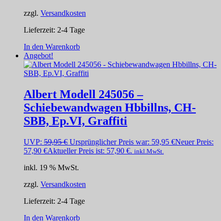
zzgl.
Versandkosten
Lieferzeit:
2-4 Tage
In den Warenkorb
Angebot!
Albert Modell 245056 –
Schiebewandwagen Hbbillns, CH-
SBB, Ep.VI, Graffiti
UVP:
59,95
€
Ursprünglicher Preis war: 59,95 €
Neuer Preis:
57,90
€
Aktueller Preis ist: 57,90 €.
inkl.MwSt.
inkl. 19 % MwSt.
zzgl.
Versandkosten
Lieferzeit:
2-4 Tage
In den Warenkorb