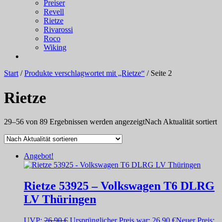
Preiser
Revell
Rietze
Rivarossi
Roco
Wiking
Start
/
Produkte verschlagwortet mit „Rietze“
/ Seite 2
Rietze
29–56 von 89 Ergebnissen werden angezeigt
Nach Aktualität sortiert
Angebot!
Rietze 53925 – Volkswagen T6 DLRG
LV Thüringen
UVP:
26,90
€
Ursprünglicher Preis war: 26,90 €
Neuer Preis: