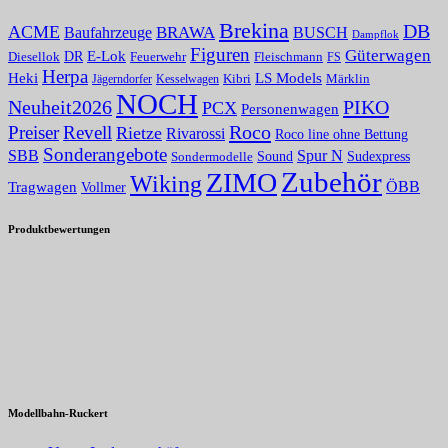
Brekina
DB
ACME
BRAWA
Baufahrzeuge
BUSCH
Dampflok
Figuren
Güterwagen
E-Lok
DR
Fleischmann
Diesellok
Feuerwehr
FS
Herpa
Heki
LS Models
Kibri
Märklin
Kesselwagen
Jägerndorfer
NOCH
PIKO
Neuheit2026
PCX
Personenwagen
Roco
Preiser
Revell
Rietze
Rivarossi
Roco line ohne Bettung
Sonderangebote
Spur N
SBB
Sound
Sudexpress
Sondermodelle
Zubehör
ZIMO
Wiking
Tragwagen
ÖBB
Vollmer
Produktbewertungen
Modellbahn-Ruckert