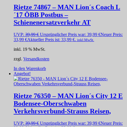
Rietze 74867 – MAN Lion´s Coach L
´17 ÖBB Postbus –
Schienenersatzverkehr AT
UVP:
39,99
€
Ursprünglicher Preis war: 39,99 €
Neuer Preis:
33,99
€
Aktueller Preis ist: 33,99 €.
inkl.MwSt.
inkl. 19 % MwSt.
zzgl.
Versandkosten
In den Warenkorb
Angebot!
Rietze 76350 – MAN Lion´s City 12 E
Bodensee-Oberschwaben
Verkehrsverbund-Strauss Reisen,
UVP:
39,99
€
Ursprünglicher Preis war: 39,99 €
Neuer Preis: