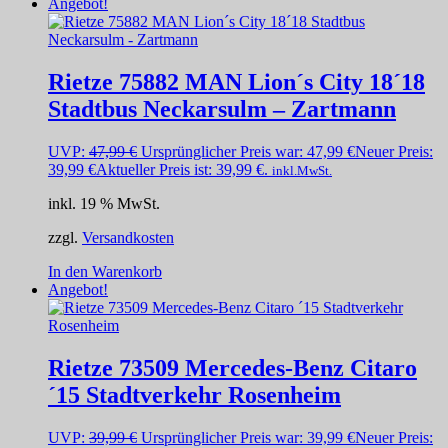
Angebot!
Rietze 75882 MAN Lion´s City 18´18
Stadtbus Neckarsulm – Zartmann
UVP:
47,99
€
Ursprünglicher Preis war: 47,99 €
Neuer Preis:
39,99
€
Aktueller Preis ist: 39,99 €.
inkl.MwSt.
inkl. 19 % MwSt.
zzgl.
Versandkosten
In den Warenkorb
Angebot!
Rietze 73509 Mercedes-Benz Citaro
´15 Stadtverkehr Rosenheim
UVP:
39,99
€
Ursprünglicher Preis war: 39,99 €
Neuer Preis: