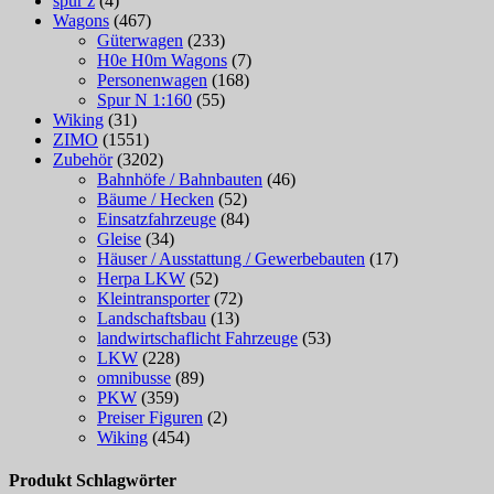
spur z
(4)
Wagons
(467)
Güterwagen
(233)
H0e H0m Wagons
(7)
Personenwagen
(168)
Spur N 1:160
(55)
Wiking
(31)
ZIMO
(1551)
Zubehör
(3202)
Bahnhöfe / Bahnbauten
(46)
Bäume / Hecken
(52)
Einsatzfahrzeuge
(84)
Gleise
(34)
Häuser / Ausstattung / Gewerbebauten
(17)
Herpa LKW
(52)
Kleintransporter
(72)
Landschaftsbau
(13)
landwirtschaflicht Fahrzeuge
(53)
LKW
(228)
omnibusse
(89)
PKW
(359)
Preiser Figuren
(2)
Wiking
(454)
Produkt Schlagwörter