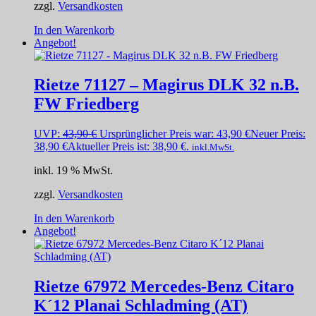
zzgl.
Versandkosten
In den Warenkorb
Angebot!
Rietze 71127 – Magirus DLK 32 n.B.
FW Friedberg
UVP:
43,90
€
Ursprünglicher Preis war: 43,90 €
Neuer Preis:
38,90
€
Aktueller Preis ist: 38,90 €.
inkl.MwSt.
inkl. 19 % MwSt.
zzgl.
Versandkosten
In den Warenkorb
Angebot!
Rietze 67972 Mercedes-Benz Citaro
K´12 Planai Schladming (AT)