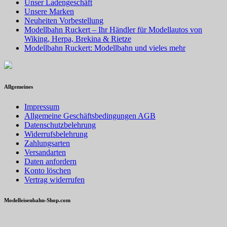
Unser Ladengeschäft
Unsere Marken
Neuheiten Vorbestellung
Modellbahn Ruckert – Ihr Händler für Modellautos von
Wiking, Herpa, Brekina & Rietze
Modellbahn Ruckert: Modellbahn und vieles mehr
Allgemeines
Impressum
Allgemeine Geschäftsbedingungen AGB
Datenschutzbelehrung
Widerrufsbelehrung
Zahlungsarten
Versandarten
Daten anfordern
Konto löschen
Vertrag widerrufen
Modelleisenbahn-Shop.com