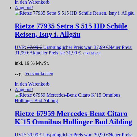
In den Warenkorb
Angebot!
Rietze 77935 Setra S 515 HD Schüle
Reisen, Isny i. Allgäu
UVP:
37,99
€
Ursprünglicher Preis war: 37,99 €
Neuer Preis:
31,99
€
Aktueller Preis ist: 31,99 €.
inkl.MwSt.
inkl. 19 % MwSt.
zzgl.
Versandkosten
In den Warenkorb
Angebot!
Rietze 67959 Mercedes-Benz Citaro
K´15 Omnibus Hollinger Bad Aibling
UVP:
39,99
€
Ursprünglicher Preis war: 39,99 €
Neuer Preis: