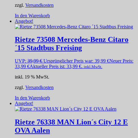
zzgl.
Versandkosten
In den Warenkorb
Angebot!
Rietze 73508 Mercedes-Benz Citaro
´15 Stadtbus Freising
UVP:
39,99
€
Ursprünglicher Preis war: 39,99 €
Neuer Preis:
33,99
€
Aktueller Preis ist: 33,99 €.
inkl.MwSt.
inkl. 19 % MwSt.
zzgl.
Versandkosten
In den Warenkorb
Angebot!
Rietze 76338 MAN Lion´s City 12 E
OVA Aalen