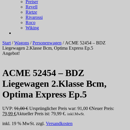
Preiser
Revell
Rietze
Rivarossi
Roco
Wiking
Start
/
Wagons
/
Personenwagen
/ ACME 52454 – BDZ
Liegewagen 2.Klasse Bcm, Optima Express Ep.5
Angebot!
ACME 52454 – BDZ
Liegewagen 2.Klasse Bcm,
Optima Express Ep.5
UVP:
91,00
€
Ursprünglicher Preis war: 91,00 €
Neuer Preis:
79,99
€
Aktueller Preis ist: 79,99 €.
inkl.MwSt.
inkl. 19 % MwSt.
zzgl.
Versandkosten