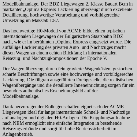
Modellbahnanlage. Der BDZ Liegewagen 2. Klasse Bauart Bcm in
markanter „Optima Express-Lackierung überzeugt durch exzellente
Detaillierung, hochwertige Verarbeitung und vorbildgerechte
Umsetzung im Maßstab 1:87.
Das hochwertige H0-Modell von ACME bildet einen typischen
internationalen Liegewagen der Bulgarischen Staatsbahn BDZ
nach, wie er im berühmten „Optima Express eingesetzt wurde. Die
auffällige Lackierung des privaten Auto- und Nachtzuges macht
diesen Wagen zu einem echten Blickfang in internationalen
Reisezug- und Nachtzugkompositionen der Epoche V.
Der Wagen überzeugt durch fein gravierte Wagenkästen, gestochen
scharfe Beschriftungen sowie eine hochwertige und vorbildgerechte
Lackierung. Die filigran ausgeführten Drehgestelle, die realistischen
Wagenübergänge und die detaillierte Inneneinrichtung sorgen für ein
besonders authentisches Erscheinungsbild auf der
Modellbahnanlage.
Dank hervorragender Rolleigenschaften eignet sich der ACME
Liegewagen ideal für lange internationale Schnell- und Nachtzüge
auf analogen und digitalen H0-Anlagen. Die Kupplungsaufnahme
nach NEM ermöglicht eine einfache Integration in bestehende
Reisezugverbände und sorgt für hohe Betriebssicherheit im
Anlagenbetrieb.