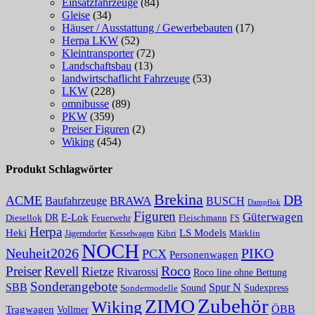
Einsatzfahrzeuge
(84)
Gleise
(34)
Häuser / Ausstattung / Gewerbebauten
(17)
Herpa LKW
(52)
Kleintransporter
(72)
Landschaftsbau
(13)
landwirtschaflicht Fahrzeuge
(53)
LKW
(228)
omnibusse
(89)
PKW
(359)
Preiser Figuren
(2)
Wiking
(454)
Produkt Schlagwörter
Brekina
DB
ACME
BRAWA
Baufahrzeuge
BUSCH
Dampflok
Figuren
Güterwagen
E-Lok
DR
Fleischmann
Diesellok
Feuerwehr
FS
Herpa
Heki
LS Models
Kibri
Märklin
Kesselwagen
Jägerndorfer
NOCH
PIKO
Neuheit2026
PCX
Personenwagen
Roco
Preiser
Revell
Rietze
Rivarossi
Roco line ohne Bettung
Sonderangebote
Spur N
SBB
Sound
Sudexpress
Sondermodelle
Zubehör
ZIMO
Wiking
Tragwagen
ÖBB
Vollmer