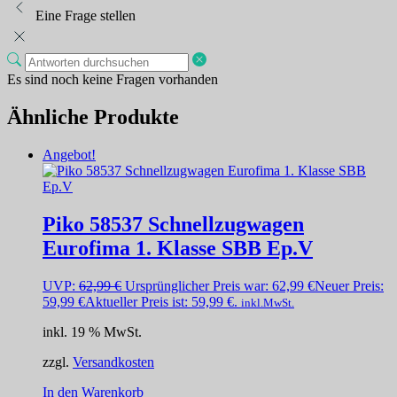
Eine Frage stellen
Es sind noch keine Fragen vorhanden
Ähnliche Produkte
Angebot!
Piko 58537 Schnellzugwagen
Eurofima 1. Klasse SBB Ep.V
UVP:
62,99
€
Ursprünglicher Preis war: 62,99 €
Neuer Preis:
59,99
€
Aktueller Preis ist: 59,99 €.
inkl.MwSt.
inkl. 19 % MwSt.
zzgl.
Versandkosten
In den Warenkorb