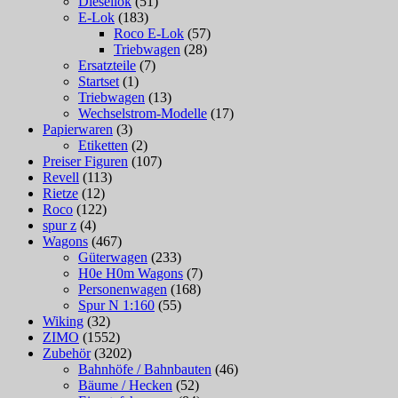
Diesellok
(51)
E-Lok
(183)
Roco E-Lok
(57)
Triebwagen
(28)
Ersatzteile
(7)
Startset
(1)
Triebwagen
(13)
Wechselstrom-Modelle
(17)
Papierwaren
(3)
Etiketten
(2)
Preiser Figuren
(107)
Revell
(113)
Rietze
(12)
Roco
(122)
spur z
(4)
Wagons
(467)
Güterwagen
(233)
H0e H0m Wagons
(7)
Personenwagen
(168)
Spur N 1:160
(55)
Wiking
(32)
ZIMO
(1552)
Zubehör
(3202)
Bahnhöfe / Bahnbauten
(46)
Bäume / Hecken
(52)