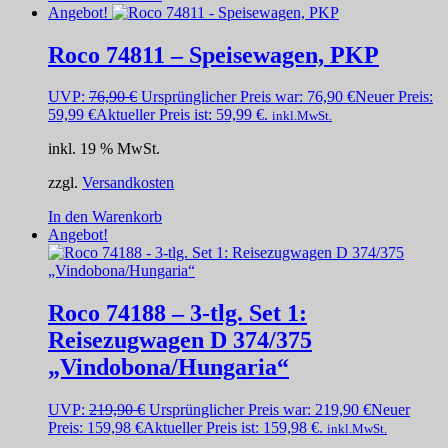
Angebot!
Roco 74811 – Speisewagen, PKP
UVP:
76,90
€
Ursprünglicher Preis war: 76,90 €
Neuer Preis:
59,99
€
Aktueller Preis ist: 59,99 €.
inkl.MwSt.
inkl. 19 % MwSt.
zzgl.
Versandkosten
In den Warenkorb
Angebot!
Roco 74188 – 3-tlg. Set 1:
Reisezugwagen D 374/375
„Vindobona/Hungaria“
UVP:
219,90
€
Ursprünglicher Preis war: 219,90 €
Neuer
Preis:
159,98
€
Aktueller Preis ist: 159,98 €.
inkl.MwSt.