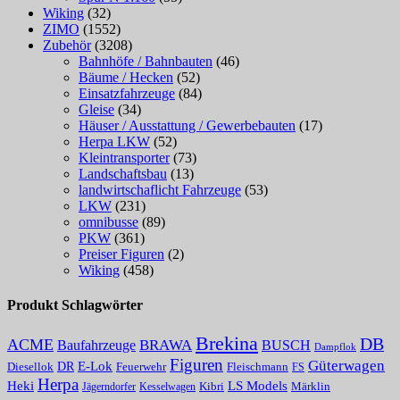
Wiking
(32)
ZIMO
(1552)
Zubehör
(3208)
Bahnhöfe / Bahnbauten
(46)
Bäume / Hecken
(52)
Einsatzfahrzeuge
(84)
Gleise
(34)
Häuser / Ausstattung / Gewerbebauten
(17)
Herpa LKW
(52)
Kleintransporter
(73)
Landschaftsbau
(13)
landwirtschaflicht Fahrzeuge
(53)
LKW
(231)
omnibusse
(89)
PKW
(361)
Preiser Figuren
(2)
Wiking
(458)
Produkt Schlagwörter
Brekina
DB
ACME
Baufahrzeuge
BRAWA
BUSCH
Dampflok
Figuren
Güterwagen
E-Lok
DR
Fleischmann
Diesellok
Feuerwehr
FS
Herpa
Heki
LS Models
Kibri
Märklin
Kesselwagen
Jägerndorfer