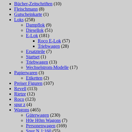
Bücher-Zeitschriften
(10)
Fleischmann
(8)
Gutscheinkarte
(1)
Loks
(258)
Dampflok
(9)
Diesellok
(51)
E-Lok
(181)
Roco E-Lok
(57)
Triebwagen
(28)
Ersatzteile
(7)
Startset
(1)
Triebwagen
(13)
Wechselstrom-Modelle
(17)
Papierwaren
(3)
Etiketten
(2)
Preiser Figuren
(107)
Revell
(113)
Rietze
(12)
Roco
(123)
spur z
(4)
Wagons
(465)
Güterwagen
(230)
H0e H0m Wagons
(7)
Personenwagen
(169)
Spur N 1:160
(55)