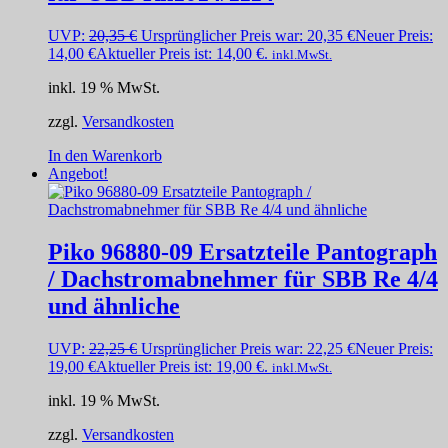
UVP:
20,35
€
Ursprünglicher Preis war: 20,35 €
Neuer Preis:
14,00
€
Aktueller Preis ist: 14,00 €.
inkl.MwSt.
inkl. 19 % MwSt.
zzgl.
Versandkosten
In den Warenkorb
Angebot!
Piko 96880-09 Ersatzteile Pantograph
/ Dachstromabnehmer für SBB Re 4/4
und ähnliche
UVP:
22,25
€
Ursprünglicher Preis war: 22,25 €
Neuer Preis:
19,00
€
Aktueller Preis ist: 19,00 €.
inkl.MwSt.
inkl. 19 % MwSt.
zzgl.
Versandkosten