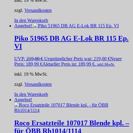
inkl. 19 % MwSt.
zzgl.
Versandkosten
In den Warenkorb
Angebot!
Piko 51965 DB AG E-Lok BR 115 Ep.
VI
UVP:
219,00
€
Ursprünglicher Preis war: 219,00 €
Neuer
Preis:
189,99
€
Aktueller Preis ist: 189,99 €.
inkl.MwSt.
inkl. 19 % MwSt.
zzgl.
Versandkosten
In den Warenkorb
Angebot!
Roco Ersatzteile 107017 Blende kpl. –
für ÖBB Rh1014/1114