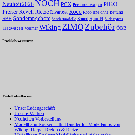
NOCH
PIKO
Neuheit2026
PCX
Personenwagen
Roco
Preiser
Revell
Rietze
Rivarossi
Roco line ohne Bettung
Sonderangebote
Spur N
SBB
Sound
Sudexpress
Sondermodelle
Zubehör
ZIMO
Wiking
Tragwagen
ÖBB
Vollmer
Produktbewertungen
Modellbahn-Ruckert
Unser Ladengeschäft
Unsere Marken
Neuheiten Vorbestellung
Modellbahn Ruckert – Ihr Händler für Modellautos von
Wiking, Herpa, Brekina & Rietze