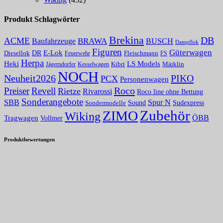
Produkt Schlagwörter
Brekina
DB
ACME
BRAWA
Baufahrzeuge
BUSCH
Dampflok
Figuren
Güterwagen
E-Lok
DR
Fleischmann
Diesellok
Feuerwehr
FS
Herpa
Heki
LS Models
Kibri
Märklin
Kesselwagen
Jägerndorfer
NOCH
PIKO
Neuheit2026
PCX
Personenwagen
Roco
Preiser
Revell
Rietze
Rivarossi
Roco line ohne Bettung
Sonderangebote
Spur N
SBB
Sound
Sudexpress
Sondermodelle
Zubehör
ZIMO
Wiking
Tragwagen
ÖBB
Vollmer
Produktbewertungen