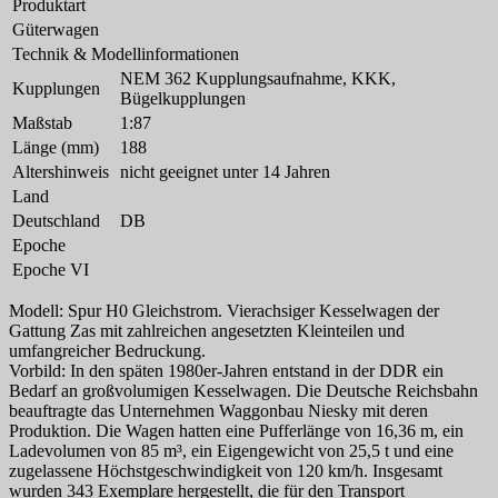
Produktart
Güterwagen
Technik & Modellinformationen
NEM 362 Kupplungsaufnahme, KKK,
Kupplungen
Bügelkupplungen
Maßstab
1:87
Länge (mm)
188
Altershinweis
nicht geeignet unter 14 Jahren
Land
Deutschland
DB
Epoche
Epoche VI
Modell: Spur H0 Gleichstrom. Vierachsiger Kesselwagen der
Gattung Zas mit zahlreichen angesetzten Kleinteilen und
umfangreicher Bedruckung.
Vorbild: In den späten 1980er-Jahren entstand in der DDR ein
Bedarf an großvolumigen Kesselwagen. Die Deutsche Reichsbahn
beauftragte das Unternehmen Waggonbau Niesky mit deren
Produktion. Die Wagen hatten eine Pufferlänge von 16,36 m, ein
Ladevolumen von 85 m³, ein Eigengewicht von 25,5 t und eine
zugelassene Höchstgeschwindigkeit von 120 km/h. Insgesamt
wurden 343 Exemplare hergestellt, die für den Transport