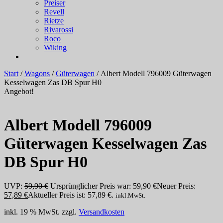
Preiser
Revell
Rietze
Rivarossi
Roco
Wiking
Start
/
Wagons
/
Güterwagen
/ Albert Modell 796009 Güterwagen
Kesselwagen Zas DB Spur H0
Angebot!
Albert Modell 796009
Güterwagen Kesselwagen Zas
DB Spur H0
UVP:
59,90
€
Ursprünglicher Preis war: 59,90 €
Neuer Preis:
57,89
€
Aktueller Preis ist: 57,89 €.
inkl.MwSt.
inkl. 19 % MwSt.
zzgl.
Versandkosten