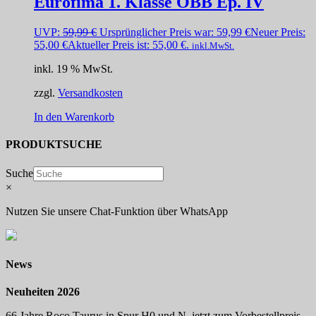
Eurofima 1. Klasse ÖBB Ep. IV
UVP:
59,99
€
Ursprünglicher Preis war: 59,99 €
Neuer Preis:
55,00
€
Aktueller Preis ist: 55,00 €.
inkl.MwSt.
inkl. 19 % MwSt.
zzgl.
Versandkosten
In den Warenkorb
PRODUKTSUCHE
Suche
×
Nutzen Sie unsere Chat-Funktion über WhatsApp
News
Neuheiten 2026
66 Jahre Roco Taurus in Spur H0 und N, jetzt zum Vorbestellpreis