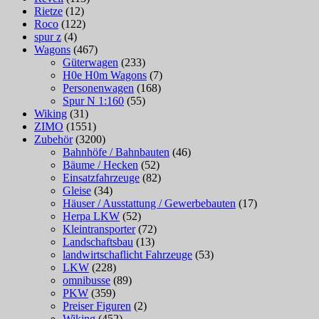
Rietze
(12)
Roco
(122)
spur z
(4)
Wagons
(467)
Güterwagen
(233)
H0e H0m Wagons
(7)
Personenwagen
(168)
Spur N 1:160
(55)
Wiking
(31)
ZIMO
(1551)
Zubehör
(3200)
Bahnhöfe / Bahnbauten
(46)
Bäume / Hecken
(52)
Einsatzfahrzeuge
(82)
Gleise
(34)
Häuser / Ausstattung / Gewerbebauten
(17)
Herpa LKW
(52)
Kleintransporter
(72)
Landschaftsbau
(13)
landwirtschaflicht Fahrzeuge
(53)
LKW
(228)
omnibusse
(89)
PKW
(359)
Preiser Figuren
(2)
Wiking
(452)