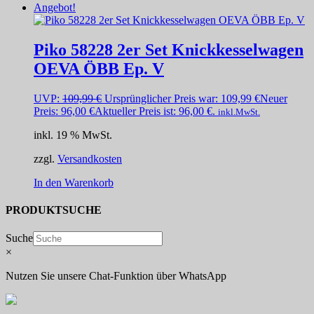
Angebot!
Piko 58228 2er Set Knickkesselwagen
OEVA ÖBB Ep. V
UVP:
109,99
€
Ursprünglicher Preis war: 109,99 €
Neuer
Preis:
96,00
€
Aktueller Preis ist: 96,00 €.
inkl.MwSt.
inkl. 19 % MwSt.
zzgl.
Versandkosten
In den Warenkorb
PRODUKTSUCHE
Suche
×
Nutzen Sie unsere Chat-Funktion über WhatsApp