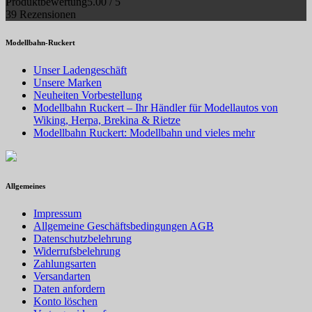
Produktbewertung
5.00 / 5
39 Rezensionen
Modellbahn-Ruckert
Unser Ladengeschäft
Unsere Marken
Neuheiten Vorbestellung
Modellbahn Ruckert – Ihr Händler für Modellautos von
Wiking, Herpa, Brekina & Rietze
Modellbahn Ruckert: Modellbahn und vieles mehr
Allgemeines
Impressum
Allgemeine Geschäftsbedingungen AGB
Datenschutzbelehrung
Widerrufsbelehrung
Zahlungsarten
Versandarten
Daten anfordern
Konto löschen