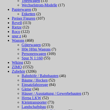
Triebwagen
(13)
Wechselstrom-Modelle
(17)
Papierwaren
(3)
Etiketten
(2)
Preiser Figuren
(107)
Revell
(113)
Rietze
(12)
Roco
(122)
spur z
(4)
Wagons
(468)
Güterwagen
(233)
H0e H0m Wagons
(7)
Personenwagen
(169)
Spur N 1:160
(55)
Wiking
(32)
ZIMO
(1552)
Zubehör
(3206)
Bahnhöfe / Bahnbauten
(46)
Bäume / Hecken
(52)
Einsatzfahrzeuge
(84)
Gleise
(34)
Häuser / Ausstattung / Gewerbebauten
(17)
Herpa LKW
(52)
Kleintransporter
(73)
Landschaftsbau
(13)