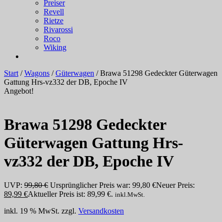
Preiser
Revell
Rietze
Rivarossi
Roco
Wiking
Start
/
Wagons
/
Güterwagen
/ Brawa 51298 Gedeckter Güterwagen
Gattung Hrs-vz332 der DB, Epoche IV
Angebot!
Brawa 51298 Gedeckter
Güterwagen Gattung Hrs-
vz332 der DB, Epoche IV
UVP:
99,80
€
Ursprünglicher Preis war: 99,80 €
Neuer Preis:
89,99
€
Aktueller Preis ist: 89,99 €.
inkl.MwSt.
inkl. 19 % MwSt.
zzgl.
Versandkosten