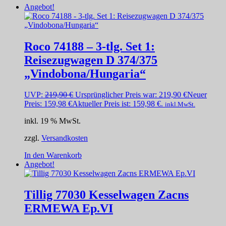
Angebot!
Roco 74188 – 3-tlg. Set 1:
Reisezugwagen D 374/375
„Vindobona/Hungaria“
UVP:
219,90
€
Ursprünglicher Preis war: 219,90 €
Neuer
Preis:
159,98
€
Aktueller Preis ist: 159,98 €.
inkl.MwSt.
inkl. 19 % MwSt.
zzgl.
Versandkosten
In den Warenkorb
Angebot!
Tillig 77030 Kesselwagen Zacns
ERMEWA Ep.VI