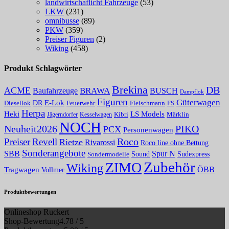
landwirtschaflicht Fahrzeuge
(53)
LKW
(231)
omnibusse
(89)
PKW
(359)
Preiser Figuren
(2)
Wiking
(458)
Produkt Schlagwörter
Brekina
DB
ACME
Baufahrzeuge
BRAWA
BUSCH
Dampflok
Figuren
Güterwagen
E-Lok
DR
Fleischmann
Diesellok
Feuerwehr
FS
Herpa
Heki
LS Models
Kibri
Märklin
Kesselwagen
Jägerndorfer
NOCH
PIKO
Neuheit2026
PCX
Personenwagen
Roco
Preiser
Revell
Rietze
Rivarossi
Roco line ohne Bettung
Sonderangebote
Spur N
SBB
Sound
Sudexpress
Sondermodelle
Zubehör
ZIMO
Wiking
Tragwagen
ÖBB
Vollmer
Produktbewertungen
Onlineshop Ruckert
Shop-Bewertung
4.78 / 5