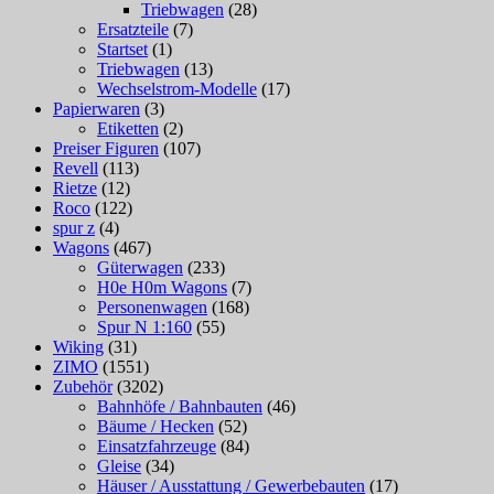
Triebwagen
(28)
Ersatzteile
(7)
Startset
(1)
Triebwagen
(13)
Wechselstrom-Modelle
(17)
Papierwaren
(3)
Etiketten
(2)
Preiser Figuren
(107)
Revell
(113)
Rietze
(12)
Roco
(122)
spur z
(4)
Wagons
(467)
Güterwagen
(233)
H0e H0m Wagons
(7)
Personenwagen
(168)
Spur N 1:160
(55)
Wiking
(31)
ZIMO
(1551)
Zubehör
(3202)
Bahnhöfe / Bahnbauten
(46)
Bäume / Hecken
(52)
Einsatzfahrzeuge
(84)
Gleise
(34)
Häuser / Ausstattung / Gewerbebauten
(17)