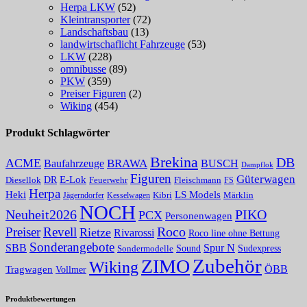
Herpa LKW
(52)
Kleintransporter
(72)
Landschaftsbau
(13)
landwirtschaflicht Fahrzeuge
(53)
LKW
(228)
omnibusse
(89)
PKW
(359)
Preiser Figuren
(2)
Wiking
(454)
Produkt Schlagwörter
Brekina
DB
ACME
BRAWA
Baufahrzeuge
BUSCH
Dampflok
Figuren
Güterwagen
E-Lok
DR
Fleischmann
Diesellok
Feuerwehr
FS
Herpa
Heki
LS Models
Kibri
Märklin
Kesselwagen
Jägerndorfer
NOCH
PIKO
Neuheit2026
PCX
Personenwagen
Roco
Preiser
Revell
Rietze
Rivarossi
Roco line ohne Bettung
Sonderangebote
Spur N
SBB
Sound
Sudexpress
Sondermodelle
Zubehör
ZIMO
Wiking
Tragwagen
ÖBB
Vollmer
Produktbewertungen