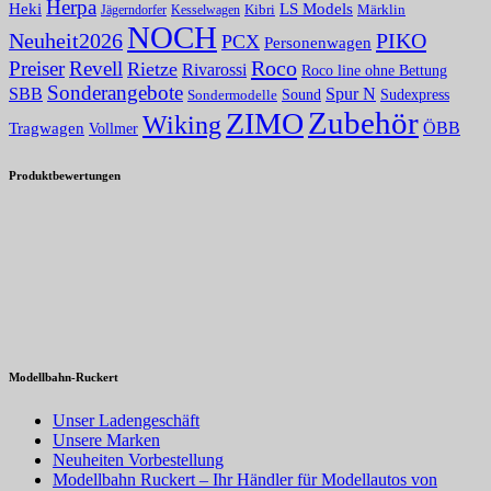
Herpa
Heki
LS Models
Kibri
Märklin
Kesselwagen
Jägerndorfer
NOCH
PIKO
Neuheit2026
PCX
Personenwagen
Roco
Preiser
Revell
Rietze
Rivarossi
Roco line ohne Bettung
Sonderangebote
Spur N
SBB
Sound
Sudexpress
Sondermodelle
Zubehör
ZIMO
Wiking
Tragwagen
ÖBB
Vollmer
Produktbewertungen
Modellbahn-Ruckert
Unser Ladengeschäft
Unsere Marken
Neuheiten Vorbestellung
Modellbahn Ruckert – Ihr Händler für Modellautos von