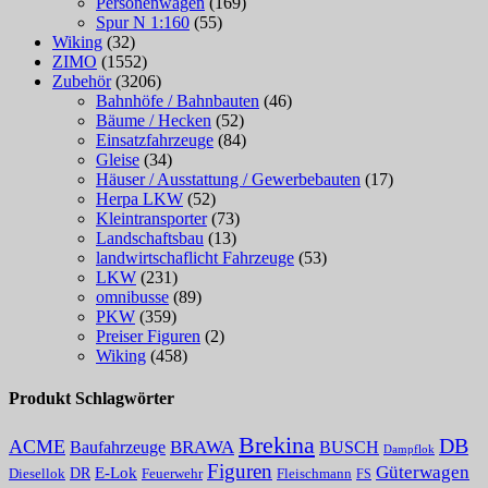
Personenwagen
(169)
Spur N 1:160
(55)
Wiking
(32)
ZIMO
(1552)
Zubehör
(3206)
Bahnhöfe / Bahnbauten
(46)
Bäume / Hecken
(52)
Einsatzfahrzeuge
(84)
Gleise
(34)
Häuser / Ausstattung / Gewerbebauten
(17)
Herpa LKW
(52)
Kleintransporter
(73)
Landschaftsbau
(13)
landwirtschaflicht Fahrzeuge
(53)
LKW
(231)
omnibusse
(89)
PKW
(359)
Preiser Figuren
(2)
Wiking
(458)
Produkt Schlagwörter
Brekina
DB
ACME
Baufahrzeuge
BRAWA
BUSCH
Dampflok
Figuren
Güterwagen
E-Lok
DR
Fleischmann
Diesellok
Feuerwehr
FS