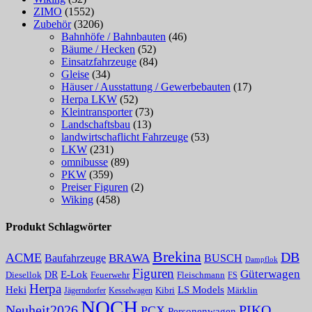
ZIMO
(1552)
Zubehör
(3206)
Bahnhöfe / Bahnbauten
(46)
Bäume / Hecken
(52)
Einsatzfahrzeuge
(84)
Gleise
(34)
Häuser / Ausstattung / Gewerbebauten
(17)
Herpa LKW
(52)
Kleintransporter
(73)
Landschaftsbau
(13)
landwirtschaflicht Fahrzeuge
(53)
LKW
(231)
omnibusse
(89)
PKW
(359)
Preiser Figuren
(2)
Wiking
(458)
Produkt Schlagwörter
Brekina
DB
ACME
Baufahrzeuge
BRAWA
BUSCH
Dampflok
Figuren
Güterwagen
E-Lok
DR
Fleischmann
Diesellok
Feuerwehr
FS
Herpa
Heki
LS Models
Kibri
Märklin
Kesselwagen
Jägerndorfer
NOCH
PIKO
Neuheit2026
PCX
Personenwagen