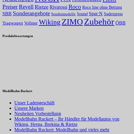
Roco
Preiser
Revell
Rietze
Rivarossi
Roco line ohne Bettung
Sonderangebote
Spur N
SBB
Sound
Sudexpress
Sondermodelle
Zubehör
ZIMO
Wiking
Tragwagen
ÖBB
Vollmer
Produktbewertungen
Modellbahn-Ruckert
Unser Ladengeschäft
Unsere Marken
Neuheiten Vorbestellung
Modellbahn Ruckert – Ihr Händler für Modellautos von
Wiking, Herpa, Brekina & Rietze
Modellbahn Ruckert: Modellbahn und vieles mehr