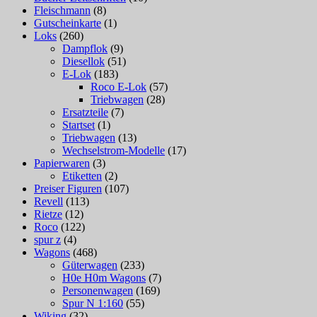
Fleischmann
(8)
Gutscheinkarte
(1)
Loks
(260)
Dampflok
(9)
Diesellok
(51)
E-Lok
(183)
Roco E-Lok
(57)
Triebwagen
(28)
Ersatzteile
(7)
Startset
(1)
Triebwagen
(13)
Wechselstrom-Modelle
(17)
Papierwaren
(3)
Etiketten
(2)
Preiser Figuren
(107)
Revell
(113)
Rietze
(12)
Roco
(122)
spur z
(4)
Wagons
(468)
Güterwagen
(233)
H0e H0m Wagons
(7)
Personenwagen
(169)
Spur N 1:160
(55)
Wiking
(32)