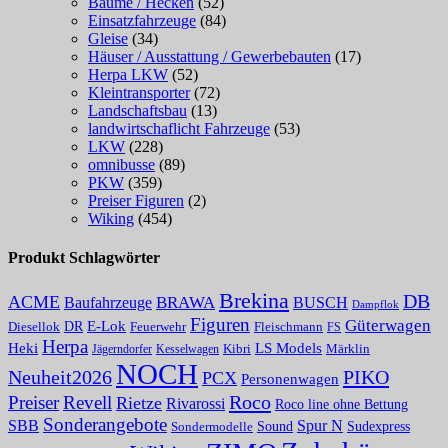
Bäume / Hecken
(52)
Einsatzfahrzeuge
(84)
Gleise
(34)
Häuser / Ausstattung / Gewerbebauten
(17)
Herpa LKW
(52)
Kleintransporter
(72)
Landschaftsbau
(13)
landwirtschaflicht Fahrzeuge
(53)
LKW
(228)
omnibusse
(89)
PKW
(359)
Preiser Figuren
(2)
Wiking
(454)
Produkt Schlagwörter
Brekina
DB
ACME
BRAWA
Baufahrzeuge
BUSCH
Dampflok
Figuren
Güterwagen
E-Lok
DR
Fleischmann
Diesellok
Feuerwehr
FS
Herpa
Heki
LS Models
Kibri
Märklin
Kesselwagen
Jägerndorfer
NOCH
PIKO
Neuheit2026
PCX
Personenwagen
Roco
Preiser
Revell
Rietze
Rivarossi
Roco line ohne Bettung
Sonderangebote
Spur N
SBB
Sound
Sudexpress
Sondermodelle