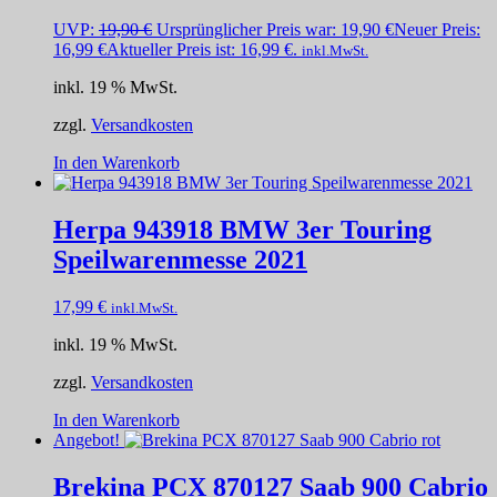
UVP:
19,90
€
Ursprünglicher Preis war: 19,90 €
Neuer Preis:
16,99
€
Aktueller Preis ist: 16,99 €.
inkl.MwSt.
inkl. 19 % MwSt.
zzgl.
Versandkosten
In den Warenkorb
Herpa 943918 BMW 3er Touring
Speilwarenmesse 2021
17,99
€
inkl.MwSt.
inkl. 19 % MwSt.
zzgl.
Versandkosten
In den Warenkorb
Angebot!
Brekina PCX 870127 Saab 900 Cabrio