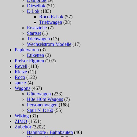
Dampflok
(9)
Diesellok
(51)
E-Lok
(183)
Roco E-Lok
(57)
Triebwagen
(28)
Ersatzteile
(7)
Startset
(1)
Triebwagen
(13)
Wechselstrom-Modelle
(17)
Papierwaren
(3)
Etiketten
(2)
Preiser Figuren
(107)
Revell
(113)
Rietze
(12)
Roco
(122)
spur z
(4)
Wagons
(467)
Güterwagen
(233)
H0e H0m Wagons
(7)
Personenwagen
(168)
Spur N 1:160
(55)
Wiking
(31)
ZIMO
(1551)
Zubehör
(3202)
Bahnhöfe / Bahnbauten
(46)