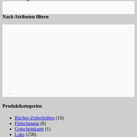
Filter
Nach Atributen filtern
Filter
Produktkategorien
Bücher-Zeitschriften
(10)
Fleischmann
(8)
Gutscheinkarte
(1)
Loks
(258)