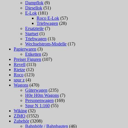
Dampflok
(9)
Diesellok
(51)
E-Lok
(181)
Roco E-Lok
(57)
Triebwagen
(28)
Ersatzteile
(7)
Startset
(1)
Triebwagen
(13)
Wechselstrom-Modelle
(17)
Papierwaren
(3)
Etiketten
(2)
Preiser Figuren
(107)
Revell
(113)
Rietze
(12)
Roco
(123)
spur z
(4)
Wagons
(470)
Güterwagen
(235)
H0e H0m Wagons
(7)
Personenwagen
(169)
Spur N 1:160
(55)
Wiking
(32)
ZIMO
(1552)
Zubehör
(3208)
Bahnhöfe / Bahnbauten
(46)