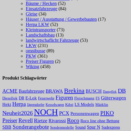
Bäume / Hecken
(52)
Einsatzfahrzeuge
(84)
Gleise
(34)
Häuser / Ausstattung / Gewerbebauten
(17)
Herpa LKW
(52)
Kleintransporter
(73)
Landschaftsbau
(13)
landwirtschaflicht Fahrzeuge
(53)
LKW
(231)
omnibusse
(89)
PKW
(361)
Preiser Figuren
(2)
Wiking
(458)
Produkt Schlagwörter
Brekina
DB
ACME
Baufahrzeuge
BRAWA
BUSCH
Dampflok
Figuren
Güterwagen
E-Lok
DR
Fleischmann
Diesellok
Feuerwehr
FS
Herpa
Heki
LS Models
Kibri
Märklin
Kesselwagen
Jägerndorfer
NOCH
PIKO
Neuheit2026
PCX
Personenwagen
Roco
Preiser
Revell
Rietze
Rivarossi
Roco line ohne Bettung
Sonderangebote
Spur N
SBB
Sound
Sudexpress
Sondermodelle