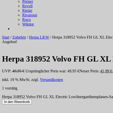
Preiser
Revell
Rietze
Rivarossi
Roco
Wiking
Start
/
Zubehör
/
Herpa LKW
/ Herpa 318952 Volvo FH GL XL Elect
Angebot!
Herpa 318952 Volvo FH GL XL 
UVP:
49,95
€
Ursprünglicher Preis war: 49,95 €
Neuer Preis:
41,99
€
inkl. 19 % MwSt.
zzgl.
Versandkosten
1 vorrätig
Herpa 318952 Volvo FH GL XL Electric Lowlinergardinenplanen-S
In den Warenkorb