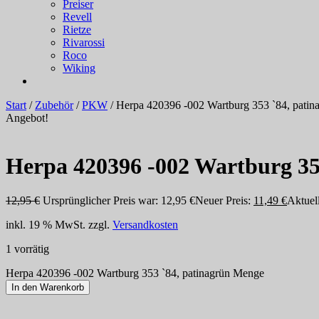
Preiser
Revell
Rietze
Rivarossi
Roco
Wiking
Start
/
Zubehör
/
PKW
/ Herpa 420396 -002 Wartburg 353 `84, patin
Angebot!
Herpa 420396 -002 Wartburg 35
12,95
€
Ursprünglicher Preis war: 12,95 €
Neuer Preis:
11,49
€
Aktuell
inkl. 19 % MwSt.
zzgl.
Versandkosten
1 vorrätig
Herpa 420396 -002 Wartburg 353 `84, patinagrün Menge
In den Warenkorb