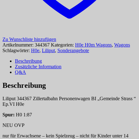
Zu Wunschliste hinzufügen
Artikelnummer:
344367
Kategorien:
H0e H0m Wagons
,
Wagons
Schlagwörter:
H0e
,
Liliput
,
Sonderangebote
Beschreibung
Zusätzliche Information
Q&A
Beschreibung
Liliput 344367 Zillertalbahn Personenwagen BI „Gemeinde Strass “
Ep.VI H0e
Spur:
H0 1:87
NEU OVP
nur für Erwachsene – kein Spielzeug – nicht für Kinder unter 14