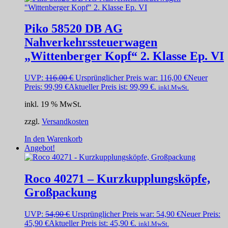
Piko 58520 DB AG
Nahverkehrssteuerwagen
„Wittenberger Kopf“ 2. Klasse Ep. VI
UVP:
116,00
€
Ursprünglicher Preis war: 116,00 €
Neuer
Preis:
99,99
€
Aktueller Preis ist: 99,99 €.
inkl.MwSt.
inkl. 19 % MwSt.
zzgl.
Versandkosten
In den Warenkorb
Angebot!
Roco 40271 – Kurzkupplungsköpfe,
Großpackung
UVP:
54,90
€
Ursprünglicher Preis war: 54,90 €
Neuer Preis:
45,90
€
Aktueller Preis ist: 45,90 €.
inkl.MwSt.