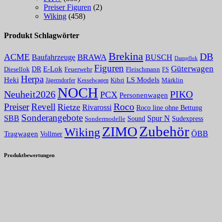
Preiser Figuren
(2)
Wiking
(458)
Produkt Schlagwörter
Brekina
DB
ACME
Baufahrzeuge
BRAWA
BUSCH
Dampflok
Figuren
Güterwagen
E-Lok
DR
Fleischmann
Diesellok
Feuerwehr
FS
Herpa
Heki
LS Models
Kibri
Märklin
Kesselwagen
Jägerndorfer
NOCH
PIKO
Neuheit2026
PCX
Personenwagen
Roco
Preiser
Revell
Rietze
Rivarossi
Roco line ohne Bettung
Sonderangebote
Spur N
SBB
Sound
Sudexpress
Sondermodelle
Zubehör
ZIMO
Wiking
Tragwagen
ÖBB
Vollmer
Produktbewertungen