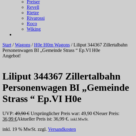
Preiser
Revell
Rietze
Rivarossi
Roco
Wiking
Start
/
Wagons
/
H0e H0m Wagons
/ Liliput 344367 Zillertalbahn
Personenwagen BI „Gemeinde Strass “ Ep.VI H0e
Angebot!
Liliput 344367 Zillertalbahn
Personenwagen BI „Gemeinde
Strass “ Ep.VI H0e
UVP:
49,90
€
Ursprünglicher Preis war: 49,90 €
Neuer Preis:
36,99
€
Aktueller Preis ist: 36,99 €.
inkl.MwSt.
inkl. 19 % MwSt.
zzgl.
Versandkosten