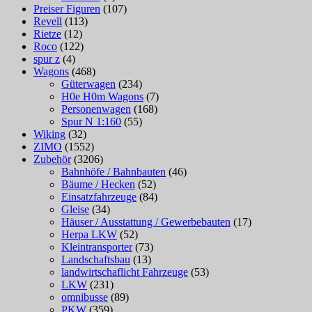
Preiser Figuren
(107)
Revell
(113)
Rietze
(12)
Roco
(122)
spur z
(4)
Wagons
(468)
Güterwagen
(234)
H0e H0m Wagons
(7)
Personenwagen
(168)
Spur N 1:160
(55)
Wiking
(32)
ZIMO
(1552)
Zubehör
(3206)
Bahnhöfe / Bahnbauten
(46)
Bäume / Hecken
(52)
Einsatzfahrzeuge
(84)
Gleise
(34)
Häuser / Ausstattung / Gewerbebauten
(17)
Herpa LKW
(52)
Kleintransporter
(73)
Landschaftsbau
(13)
landwirtschaflicht Fahrzeuge
(53)
LKW
(231)
omnibusse
(89)
PKW
(359)