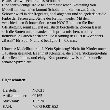
Realistisch wie echter Gleis-Schotter!
Eine sehr wichtige Rolle bei der realistischen Gestaltung von
Modell-Landschaften kommt Schotter und Steinen zu. Gleis-
Schotter wird in der Regel regional abgebaut und spiegelt daher die
Farbe der Felsen und Steine der Region wieder. Mit den
verschiedenen Schotter-Sorten von NOCH können Sie Ihre
Gleisbettung somit äußerst realistisch beschottern. Zudem lassen
sich die Sorten untereinander auch prima mischen, wodurch
individuelle Farben entstehen.Die Körnung des PROFI-Schotters
„Basalt“ für Spur N und Z beträgt 0,1 – 0,6 mm.
Hinweis: Modellbauartikel. Kein Spielzeug! Nicht für Kinder unter
14 Jahren geeignet. Es enthält Kleinteile, die eine Erstickungsgefahr
darstellen können, und einige Komponenten weisen funktionelle
scharfe Spitzen auf.
Eigenschaften:
Hersteller:
NOCH
Artikelnummer:
09165
Stückzahl:
1 Stück
EAN:
4007246091652