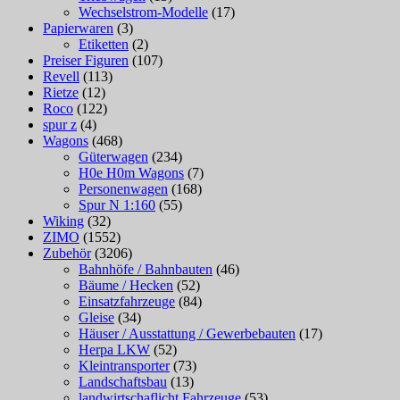
Wechselstrom-Modelle
(17)
Papierwaren
(3)
Etiketten
(2)
Preiser Figuren
(107)
Revell
(113)
Rietze
(12)
Roco
(122)
spur z
(4)
Wagons
(468)
Güterwagen
(234)
H0e H0m Wagons
(7)
Personenwagen
(168)
Spur N 1:160
(55)
Wiking
(32)
ZIMO
(1552)
Zubehör
(3206)
Bahnhöfe / Bahnbauten
(46)
Bäume / Hecken
(52)
Einsatzfahrzeuge
(84)
Gleise
(34)
Häuser / Ausstattung / Gewerbebauten
(17)
Herpa LKW
(52)
Kleintransporter
(73)
Landschaftsbau
(13)
landwirtschaflicht Fahrzeuge
(53)