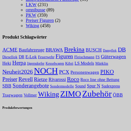
LKW
(231)
omnibusse
(89)
PKW
(359)
Preiser Figuren
(2)
Wiking
(458)
Produkt Schlagwörter
Brekina
DB
ACME
Baufahrzeuge
BRAWA
BUSCH
Dampflok
Figuren
Güterwagen
E-Lok
DR
Fleischmann
Diesellok
Feuerwehr
FS
Herpa
Heki
LS Models
Kibri
Märklin
Kesselwagen
Jägerndorfer
NOCH
PIKO
Neuheit2026
PCX
Personenwagen
Roco
Preiser
Revell
Rietze
Rivarossi
Roco line ohne Bettung
Sonderangebote
Spur N
SBB
Sound
Sudexpress
Sondermodelle
Zubehör
ZIMO
Wiking
Tragwagen
ÖBB
Vollmer
Produktbewertungen