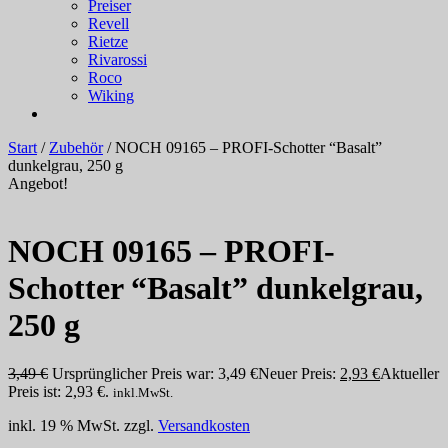
Preiser
Revell
Rietze
Rivarossi
Roco
Wiking
Start
/
Zubehör
/ NOCH 09165 – PROFI-Schotter “Basalt”
dunkelgrau, 250 g
Angebot!
NOCH 09165 – PROFI-
Schotter “Basalt” dunkelgrau,
250 g
3,49
€
Ursprünglicher Preis war: 3,49 €
Neuer Preis:
2,93
€
Aktueller
Preis ist: 2,93 €.
inkl.MwSt.
inkl. 19 % MwSt.
zzgl.
Versandkosten