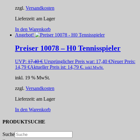
zzgl.
Versandkosten
Lieferzeit:
am Lager
In den Warenkorb
Angebot!
Preiser 10078 – H0 Tennisspieler
UVP:
17,40
€
Ursprünglicher Preis war: 17,40 €
Neuer Preis:
14,79
€
Aktueller Preis ist: 14,79 €.
inkl.MwSt.
inkl. 19 % MwSt.
zzgl.
Versandkosten
Lieferzeit:
am Lager
In den Warenkorb
PRODUKTSUCHE
Suche