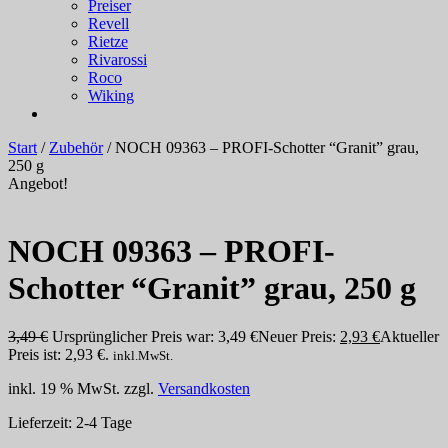
Preiser
Revell
Rietze
Rivarossi
Roco
Wiking
Start
/
Zubehör
/ NOCH 09363 – PROFI-Schotter “Granit” grau,
250 g
Angebot!
NOCH 09363 – PROFI-
Schotter “Granit” grau, 250 g
3,49
€
Ursprünglicher Preis war: 3,49 €
Neuer Preis:
2,93
€
Aktueller
Preis ist: 2,93 €.
inkl.MwSt.
inkl. 19 % MwSt.
zzgl.
Versandkosten
Lieferzeit:
2-4 Tage