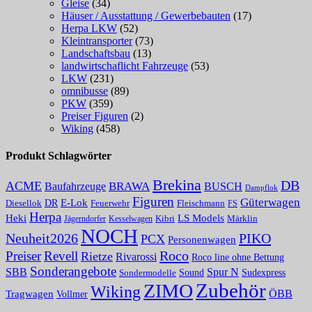
Gleise
(34)
Häuser / Ausstattung / Gewerbebauten
(17)
Herpa LKW
(52)
Kleintransporter
(73)
Landschaftsbau
(13)
landwirtschaflicht Fahrzeuge
(53)
LKW
(231)
omnibusse
(89)
PKW
(359)
Preiser Figuren
(2)
Wiking
(458)
Produkt Schlagwörter
Brekina
DB
ACME
Baufahrzeuge
BRAWA
BUSCH
Dampflok
Figuren
Güterwagen
E-Lok
DR
Fleischmann
Diesellok
Feuerwehr
FS
Herpa
Heki
LS Models
Kibri
Märklin
Kesselwagen
Jägerndorfer
NOCH
PIKO
Neuheit2026
PCX
Personenwagen
Roco
Preiser
Revell
Rietze
Rivarossi
Roco line ohne Bettung
Sonderangebote
Spur N
SBB
Sound
Sudexpress
Sondermodelle
Zubehör
ZIMO
Wiking
Tragwagen
ÖBB
Vollmer