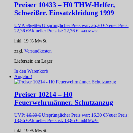
Preiser 10433 – H0 THW-Helfer,
Schweißer. Einsatzkleidung 1999
UVP:
26,30
€
Ursprünglicher Preis war: 26,30 €
Neuer Preis:
22,36
€
Aktueller Preis ist: 22,36 €.
inkl.MwSt.
inkl. 19 % MwSt.
zzgl.
Versandkosten
Lieferzeit:
am Lager
In den Warenkorb
Angebot!
Preiser 10214 – H0
Feuerwehrmänner. Schutzanzug
UVP:
16,30
€
Ursprünglicher Preis war: 16,30 €
Neuer Preis:
13,86
€
Aktueller Preis ist: 13,86 €.
inkl.MwSt.
inkl. 19 % MwSt.