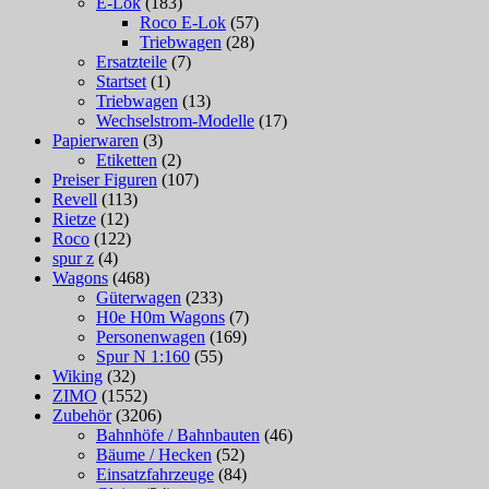
E-Lok
(183)
Roco E-Lok
(57)
Triebwagen
(28)
Ersatzteile
(7)
Startset
(1)
Triebwagen
(13)
Wechselstrom-Modelle
(17)
Papierwaren
(3)
Etiketten
(2)
Preiser Figuren
(107)
Revell
(113)
Rietze
(12)
Roco
(122)
spur z
(4)
Wagons
(468)
Güterwagen
(233)
H0e H0m Wagons
(7)
Personenwagen
(169)
Spur N 1:160
(55)
Wiking
(32)
ZIMO
(1552)
Zubehör
(3206)
Bahnhöfe / Bahnbauten
(46)
Bäume / Hecken
(52)
Einsatzfahrzeuge
(84)