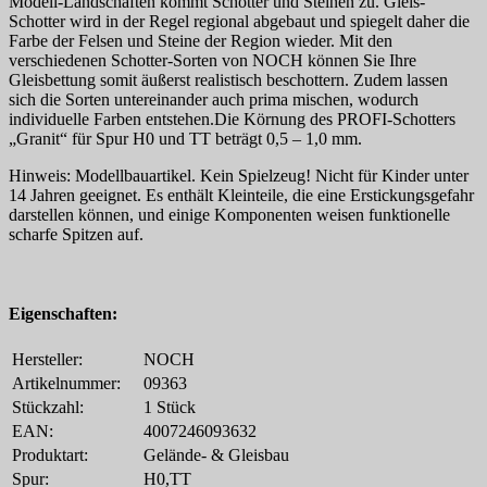
Modell-Landschaften kommt Schotter und Steinen zu. Gleis-
Schotter wird in der Regel regional abgebaut und spiegelt daher die
Farbe der Felsen und Steine der Region wieder. Mit den
verschiedenen Schotter-Sorten von NOCH können Sie Ihre
Gleisbettung somit äußerst realistisch beschottern. Zudem lassen
sich die Sorten untereinander auch prima mischen, wodurch
individuelle Farben entstehen.Die Körnung des PROFI-Schotters
„Granit“ für Spur H0 und TT beträgt 0,5 – 1,0 mm.
Hinweis: Modellbauartikel. Kein Spielzeug! Nicht für Kinder unter
14 Jahren geeignet. Es enthält Kleinteile, die eine Erstickungsgefahr
darstellen können, und einige Komponenten weisen funktionelle
scharfe Spitzen auf.
Eigenschaften:
Hersteller:
NOCH
Artikelnummer:
09363
Stückzahl:
1 Stück
EAN:
4007246093632
Produktart:
Gelände- & Gleisbau
Spur:
H0,TT